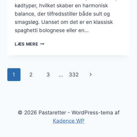
kødtyper, hvilket skaber en harmonisk
balance, der tilfredsstiller både sult og
smagsløg. Uanset om det er en klassisk
spaghetti bolognese eller en…
PASTARETTER
LÆS MERE
MED
KØD:
ROBUST
SMAG
Side
Næste
1
2
3
…
332
I
HVER
navigation
side
BID
© 2026 Pastaretter - WordPress-tema af
Kadence WP