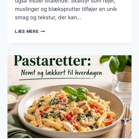
også visuel tiltalende. Skaldyr som rejer,
muslinger og blæksprutter tilføjer en unik
smag og tekstur, der kan…
PASTARETTER
LÆS MERE
MED
SKALDYR:
EN
EKSOTISK
OPLEVELSE