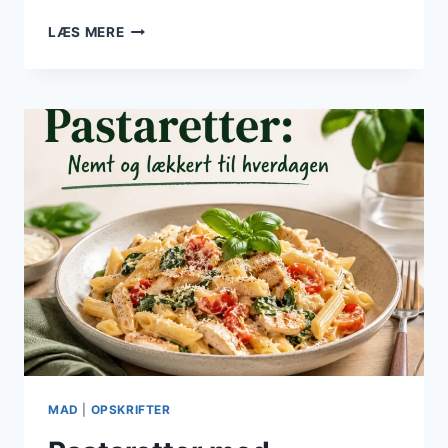
PASTARETTER
LÆS MERE
MED
SPINAT:
EN
SUND
GRØN
RET
MAD
|
OPSKRIFTER