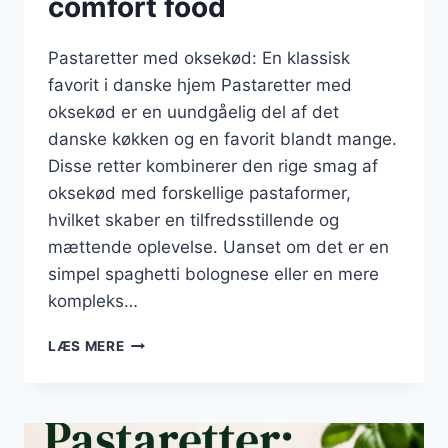
comfort food
Pastaretter med oksekød: En klassisk
favorit i danske hjem Pastaretter med
oksekød er en uundgåelig del af det
danske køkken og en favorit blandt mange.
Disse retter kombinerer den rige smag af
oksekød med forskellige pastaformer,
hvilket skaber en tilfredsstillende og
mættende oplevelse. Uanset om det er en
simpel spaghetti bolognese eller en mere
kompleks…
PASTARETTER
LÆS MERE
MED
OKSEKØD:
HEARTWARMING
COMFORT
FOOD