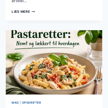
artikel…
PASTARETTER
LÆS MERE
MED
FLØDESAUCE:
DEN
CREMEDE
VARIANT
MAD
|
OPSKRIFTER