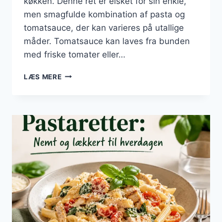
køkken. Denne ret er elsket for sin enkle,
men smagfulde kombination af pasta og
tomatsauce, der kan varieres på utallige
måder. Tomatsauce kan laves fra bunden
med friske tomater eller…
PASTARETTER
LÆS MERE
MED
TOMATSAUCE:
SÅ
NEMT
GØR
DU