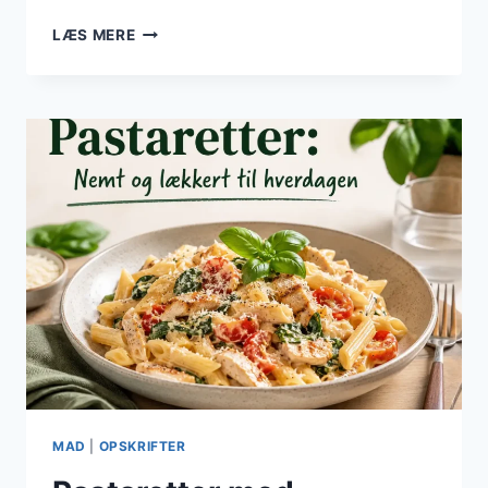
PASTARETTER
LÆS MERE
MED
SPINAT:
EN
SUND
GRØN
RET
MAD
|
OPSKRIFTER