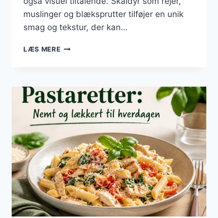
også visuel tiltalende. Skaldyr som rejer,
muslinger og blæksprutter tilføjer en unik
smag og tekstur, der kan…
PASTARETTER
LÆS MERE
MED
SKALDYR:
EN
EKSOTISK
OPLEVELSE