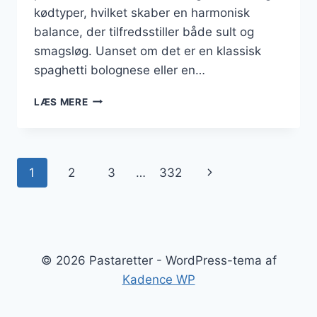
kødtyper, hvilket skaber en harmonisk
balance, der tilfredsstiller både sult og
smagsløg. Uanset om det er en klassisk
spaghetti bolognese eller en…
PASTARETTER
LÆS MERE
MED
KØD:
ROBUST
SMAG
Side
Næste
1
2
3
…
332
I
HVER
navigation
side
BID
© 2026 Pastaretter - WordPress-tema af
Kadence WP