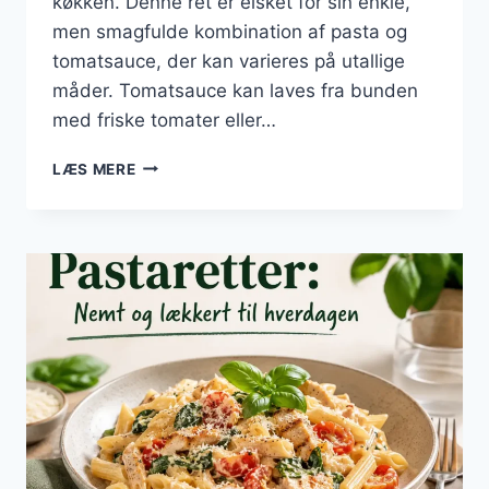
køkken. Denne ret er elsket for sin enkle,
men smagfulde kombination af pasta og
tomatsauce, der kan varieres på utallige
måder. Tomatsauce kan laves fra bunden
med friske tomater eller…
PASTARETTER
LÆS MERE
MED
TOMATSAUCE:
SÅ
NEMT
GØR
DU