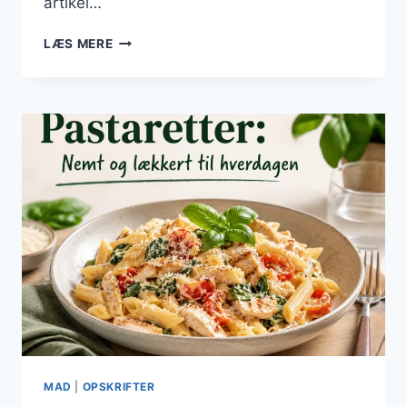
artikel…
PASTARETTER
LÆS MERE
MED
FLØDESAUCE:
DEN
CREMEDE
VARIANT
MAD
|
OPSKRIFTER