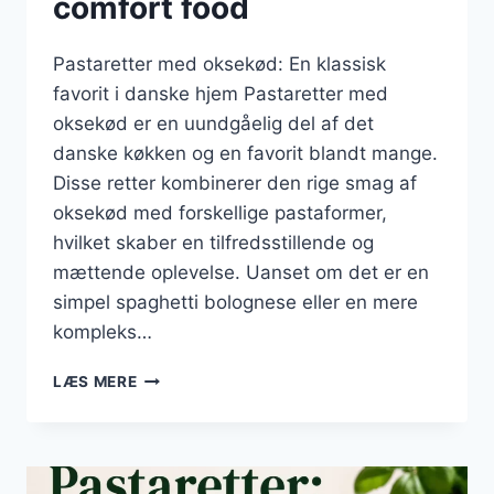
comfort food
Pastaretter med oksekød: En klassisk
favorit i danske hjem Pastaretter med
oksekød er en uundgåelig del af det
danske køkken og en favorit blandt mange.
Disse retter kombinerer den rige smag af
oksekød med forskellige pastaformer,
hvilket skaber en tilfredsstillende og
mættende oplevelse. Uanset om det er en
simpel spaghetti bolognese eller en mere
kompleks…
PASTARETTER
LÆS MERE
MED
OKSEKØD:
HEARTWARMING
COMFORT
FOOD