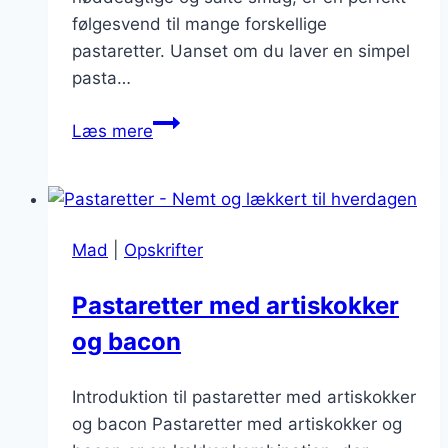
følgesvend til mange forskellige
pastaretter. Uanset om du laver en simpel
pasta…
Pastaretter
Læs mere
med
parmesan:
Intens
smag
Mad
|
Opskrifter
til
dine
Pastaretter med artiskokker
retter
og bacon
Introduktion til pastaretter med artiskokker
og bacon Pastaretter med artiskokker og