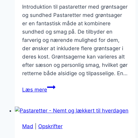
Introduktion til pastaretter med grøntsager
og sundhed Pastaretter med grøntsager
er en fantastisk måde at kombinere
sundhed og smag på. De tilbyder en
farverig og nærende mulighed for dem,
der ønsker at inkludere flere grøntsager i
deres kost. Grøntsagerne kan varieres alt
efter sæson og personlig smag, hvilket gør
retterne både alsidige og tilpasselige. En…
Pastaretter
Læs mere
med
grøntsager:
sund
og
Mad
|
Opskrifter
farverig
madlavning