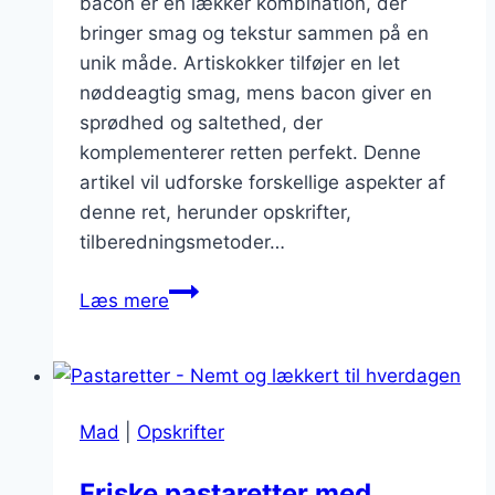
bacon er en lækker kombination, der
bringer smag og tekstur sammen på en
unik måde. Artiskokker tilføjer en let
nøddeagtig smag, mens bacon giver en
sprødhed og saltethed, der
komplementerer retten perfekt. Denne
artikel vil udforske forskellige aspekter af
denne ret, herunder opskrifter,
tilberedningsmetoder…
Pastaretter
Læs mere
med
artiskokker
og
bacon
Mad
|
Opskrifter
Friske pastaretter med