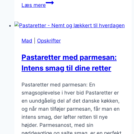
Pastaretter
Læs mere
med
oksekød:
Hjerternes
ret
Mad
|
Opskrifter
i
køkkenet
Pastaretter med parmesan:
Intens smag til dine retter
Pastaretter med parmesan: En
smagsoplevelse i hver bid Pastaretter er
en uundgåelig del af det danske køkken,
og når man tilføjer parmesan, får man en
intens smag, der løfter retten til nye
højder. Parmesanost, med sin
nøddeagtige og salte smag, er en perfekt