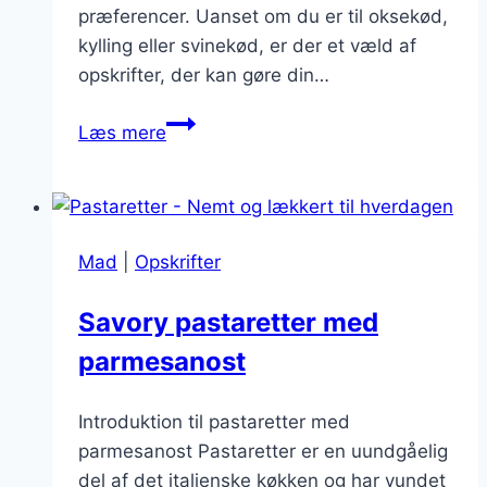
præferencer. Uanset om du er til oksekød,
kylling eller svinekød, er der et væld af
opskrifter, der kan gøre din…
Pastaretter
Læs mere
med
kød
til
de
Mad
|
Opskrifter
sene
aftener
Savory pastaretter med
parmesanost
Introduktion til pastaretter med
parmesanost Pastaretter er en uundgåelig
del af det italienske køkken og har vundet