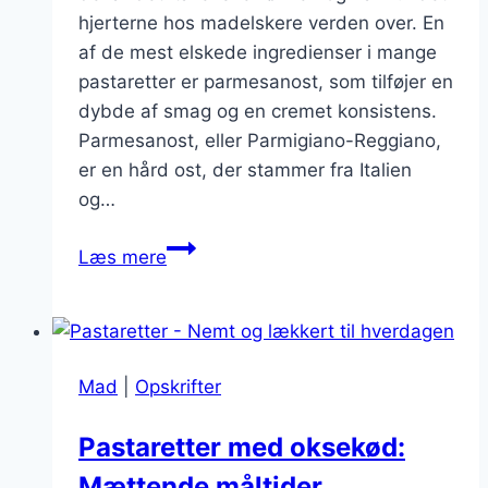
hjerterne hos madelskere verden over. En
af de mest elskede ingredienser i mange
pastaretter er parmesanost, som tilføjer en
dybde af smag og en cremet konsistens.
Parmesanost, eller Parmigiano-Reggiano,
er en hård ost, der stammer fra Italien
og…
Savory
Læs mere
pastaretter
med
parmesanost
Mad
|
Opskrifter
Pastaretter med oksekød:
Mættende måltider