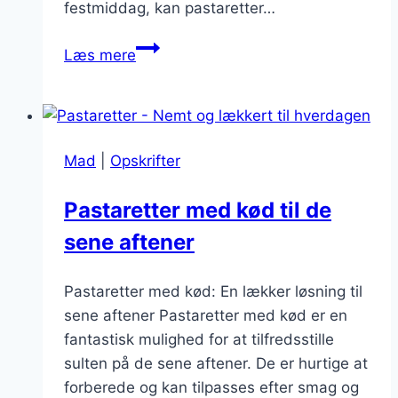
festmiddag, kan pastaretter…
Pastaretter
Læs mere
med
kød:
fyldige
måltider
Mad
|
Opskrifter
til
enhver
Pastaretter med kød til de
anledning
sene aftener
Pastaretter med kød: En lækker løsning til
sene aftener Pastaretter med kød er en
fantastisk mulighed for at tilfredsstille
sulten på de sene aftener. De er hurtige at
forberede og kan tilpasses efter smag og