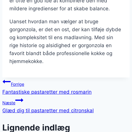
er ofte en god idé at kombinere den med
mildere ingredienser for at skabe balance.
Uanset hvordan man vælger at bruge
gorgonzola, er det en ost, der kan tilføje dybde
og kompleksitet til ens madlavning. Med sin
rige historie og alsidighed er gorgonzola en
favorit blandt både professionelle kokke og
hjemmekokke.
Indlægsnavigation
Forrige
Fantastiske pastaretter med rosmarin
Næste
Glæd dig til pastaretter med citronskal
Lignende indlæg