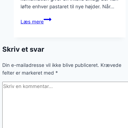
løfte enhver pastaret til nye højder. Når…
Pesto-
Læs mere
pastaretter
til
en
Skriv et svar
hurtig
middag
Din e-mailadresse vil ikke blive publiceret.
Krævede
felter er markeret med
*