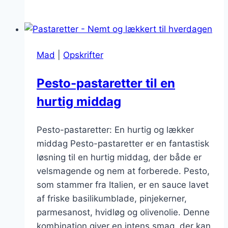
med
parmesan:
Den
perfekte
Mad
|
Opskrifter
topping
Pesto-pastaretter til en
hurtig middag
Pesto-pastaretter: En hurtig og lækker
middag Pesto-pastaretter er en fantastisk
løsning til en hurtig middag, der både er
velsmagende og nem at forberede. Pesto,
som stammer fra Italien, er en sauce lavet
af friske basilikumblade, pinjekerner,
parmesanost, hvidløg og olivenolie. Denne
kombination giver en intens smag, der kan