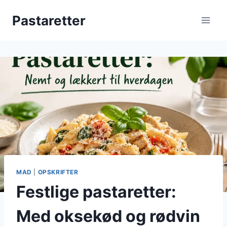
Fortsæt
Pastaretter
til
indhold
MAD
|
OPSKRIFTER
Festlige pastaretter:
Med oksekød og rødvin