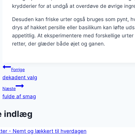
krydderier for at undgå at overdøve de øvrige ingr
Desuden kan friske urter også bruges som pynt, hv
drys af hakket persille eller basilikum kan løfte 
appetitlig. At eksperimentere med forskellige urte
retter, der glæder både øjet og ganen.
Indlægsnavigation
Forrige
dekadent valg
Næste
fulde af smag
e indlæg