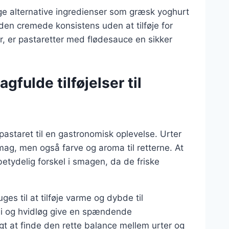
ge alternative ingredienser som græsk yoghurt
den cremede konsistens uden at tilføje for
, er pastaretter med flødesauce en sikker
gfulde tilføjelser til
pastaret til en gastronomisk oplevelse. Urter
smag, men også farve og aroma til retterne. At
betydelig forskel i smagen, da de friske
es til at tilføje varme og dybde til
li og hvidløg give en spændende
gt at finde den rette balance mellem urter og