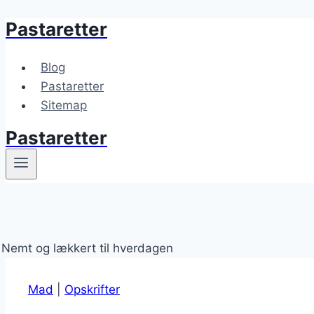
Pastaretter
Fortsæt
til
indhold
Blog
Pastaretter
Sitemap
Pastaretter
Mad
|
Opskrifter