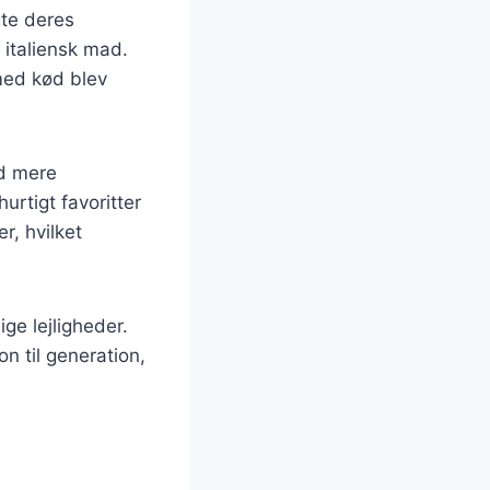
gte deres
r italiensk mad.
med kød blev
ød mere
rtigt favoritter
r, hvilket
ge lejligheder.
n til generation,