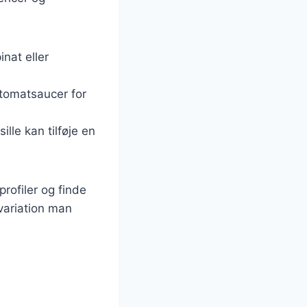
nat eller
 tomatsaucer for
ille kan tilføje en
rofiler og finde
variation man