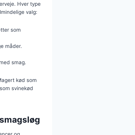
erveje. Hver type
lmindelige valg:
etter som
ge måder.
e med smag.
 Magert kød som
r som svinekød
e smagsløg
encer og