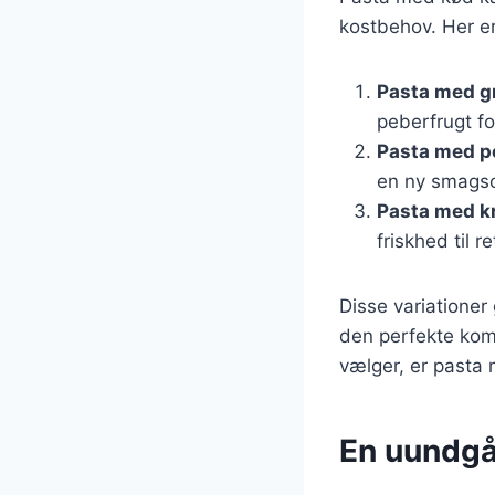
kostbehov. Her er
Pasta med g
peberfrugt fo
Pasta med p
en ny smagso
Pasta med k
friskhed til re
Disse variationer
den perfekte komb
vælger, er pasta me
En uundgå