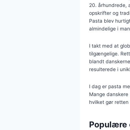
20. århundrede, a
opskrifter og trad
Pasta blev hurtig
almindelige i ma
I takt med at glo
tilgængelige. Ret
blandt danskerne.
resulterede i uni
I dag er pasta me
Mange danskere ha
hvilket gør retten 
Populære 