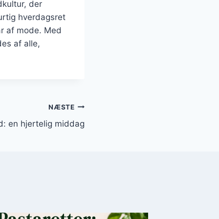
kultur, der
rtig hverdagsret
går af mode. Med
es af alle,
NÆSTE
: en hjertelig middag