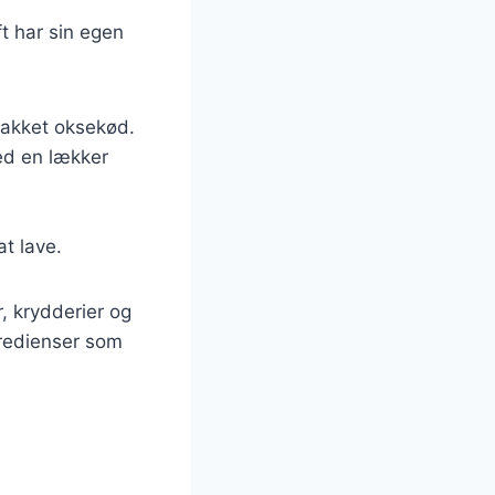
t har sin egen
hakket oksekød.
med en lækker
at lave.
, krydderier og
gredienser som