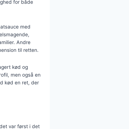
lighed for både
omatsauce med
 velsmagende,
amilier. Andre
ension til retten.
agert kød og
rofil, men også en
d kød en ret, der
et var først i det