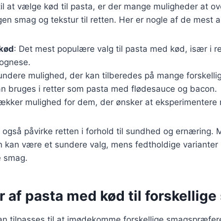
l at vælge kød til pasta, er der mange muligheder at ov
gen smag og tekstur til retten. Her er nogle af de mest a
kød
: Det mest populære valg til pasta med kød, især i r
lognese.
sundere mulighed, der kan tilberedes på mange forskelli
an bruges i retter som pasta med flødesauce og bacon.
lækker mulighed for dem, der ønsker at eksperimenter
 også påvirke retten i forhold til sundhed og ernæring.
kun kan være et sundere valg, mens fedtholdige variante
e smag.
r af pasta med kød til forskellig
n tilpasses til at imødekomme forskellige smagspræfer