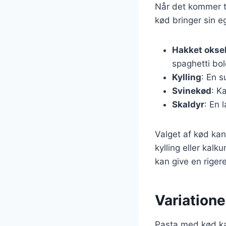
Når det kommer ti
kød bringer sin e
Hakket okse
spaghetti bo
Kylling
: En 
Svinekød
: K
Skaldyr
: En 
Valget af kød kan
kylling eller kal
kan give en riger
Variatione
Pasta med kød ka