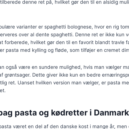
tilberede denne ret på, hvilket gør den til en alsidig mu
pulære varianter er spaghetti bolognese, hvor en rig t
erveres over al dente spaghetti. Denne ret er ikke kun
 forberede, hvilket gør den til en favorit blandt travle f
er pasta med kylling og fløde, som tilføjer en cremet dim
n også være en sundere mulighed, hvis man vælger m
af grøntsager. Dette giver ikke kun en bedre ernæringsp
itlig ret. Uanset hvilken version man vælger, er pasta me
et.
bag pasta og kødretter i Danmark
 pasta været en del af den danske kost i mange år, men d