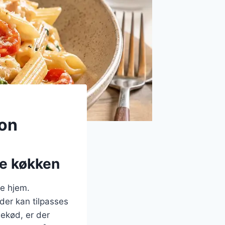
ion
ke køkken
ke hjem.
 der kan tilpasses
nekød, er der