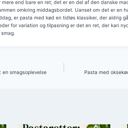
 mere end bare en ret; det er en del af den danske mad
 sammen omkring middagsbordet. Uanset om det er en hu
middag, er pasta med kød en tidløs klassiker, der aldrig 
er for variation og tilpasning er det en ret, der kan nyd
r smag.
gation
 en smagsoplevelse
Pasta med oksekød