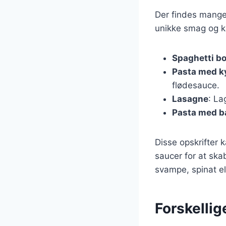
Der findes mange 
unikke smag og ka
Spaghetti b
Pasta med ky
flødesauce.
Lasagne
: La
Pasta med b
Disse opskrifter 
saucer for at ska
svampe, spinat ell
Forskellig