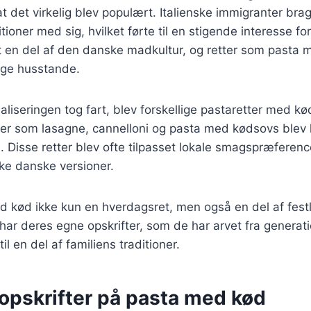
t det virkelig blev populært. Italienske immigranter bra
itioner med sig, hvilket førte til en stigende interesse fo
t en del af den danske madkultur, og retter som pasta 
nge husstande.
baliseringen tog fart, blev forskellige pastaretter med k
ter som lasagne, cannelloni og pasta med kødsovs blev hu
 Disse retter blev ofte tilpasset lokale smagspræference
kke danske versioner.
d kød ikke kun en hverdagsret, men også en del af festli
r deres egne opskrifter, som de har arvet fra generatio
til en del af familiens traditioner.
opskrifter på pasta med kød