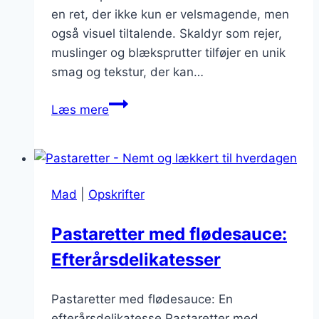
en ret, der ikke kun er velsmagende, men
også visuel tiltalende. Skaldyr som rejer,
muslinger og blæksprutter tilføjer en unik
smag og tekstur, der kan…
Pastaretter
Læs mere
med
skaldyr:
En
eksotisk
Mad
|
Opskrifter
oplevelse
Pastaretter med flødesauce:
Efterårsdelikatesser
Pastaretter med flødesauce: En
efterårsdelikatesse Pastaretter med