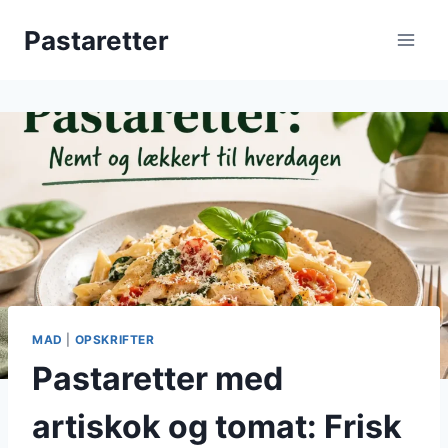
Fortsæt
Pastaretter
til
indhold
MAD
|
OPSKRIFTER
Pastaretter med
artiskok og tomat: Frisk