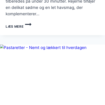
tilberedes på under 30 minutter. Rejerne tilføjer
en delikat sødme og en let havsmag, der
komplementerer…
PASTARETTER
LÆS MERE
MED
REJER:
LYNHURTIG
OG
ELEGANT
RET