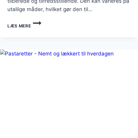
tilberede og tilfredsstillende. Den kan varieres på
utallige måder, hvilket gør den til…
PASTARETTER
LÆS MERE
MED
KYLLING
OG
FLØDE