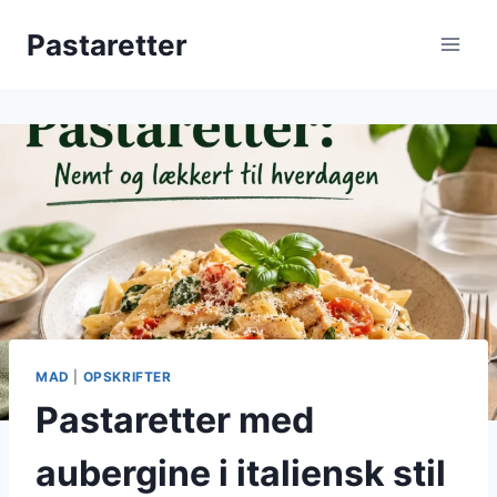
Fortsæt
Pastaretter
til
indhold
MAD
|
OPSKRIFTER
Pastaretter med
aubergine i italiensk stil