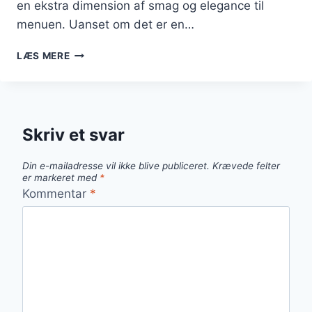
en ekstra dimension af smag og elegance til
menuen. Uanset om det er en…
SMAGFULDE
LÆS MERE
PASTARETTER
MED
PARMESANOST
TIL
FESTLIGE
Skriv et svar
LEJLIGHEDER
Din e-mailadresse vil ikke blive publiceret.
Krævede felter
er markeret med
*
Kommentar
*