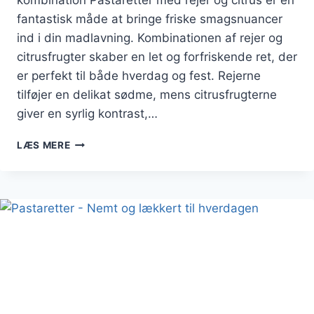
kombination Pastaretter med rejer og citrus er en
fantastisk måde at bringe friske smagsnuancer
ind i din madlavning. Kombinationen af rejer og
citrusfrugter skaber en let og forfriskende ret, der
er perfekt til både hverdag og fest. Rejerne
tilføjer en delikat sødme, mens citrusfrugterne
giver en syrlig kontrast,…
PASTARETTER
LÆS MERE
MED
REJER
OG
CITRUS:
ET
FRISKT
PUST