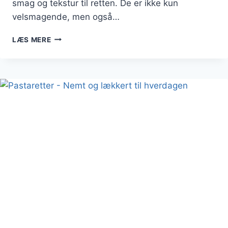
smag og tekstur til retten. De er ikke kun
velsmagende, men også…
PASTARETTER
LÆS MERE
MED
PEBERFRUGT:
SPRØDHED
TIL
DIN
RET