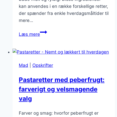
kan anvendes i en række forskellige retter,
der spænder fra enkle hverdagsmåltider til
mere…
Klassiske
Læs mere
pastaretter
med
hvidløg,
citron
Mad
|
Opskrifter
og
parmesan
Pastaretter med peberfrugt:
farverigt og velsmagende
valg
Farver og smag: hvorfor peberfrugt er