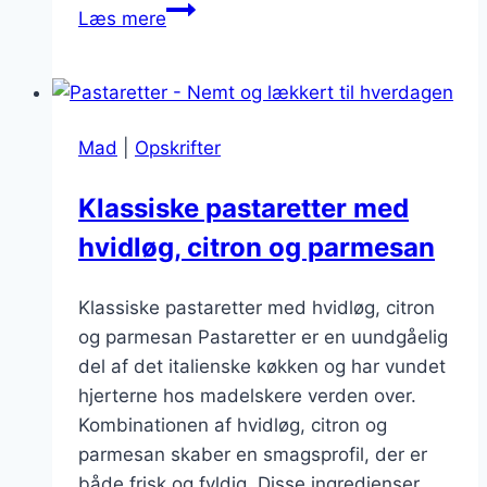
Pastaretter
Læs mere
med
flødeost
til
festlige
Mad
|
Opskrifter
lejligheder
Klassiske pastaretter med
hvidløg, citron og parmesan
Klassiske pastaretter med hvidløg, citron
og parmesan Pastaretter er en uundgåelig
del af det italienske køkken og har vundet
hjerterne hos madelskere verden over.
Kombinationen af hvidløg, citron og
parmesan skaber en smagsprofil, der er
både frisk og fyldig. Disse ingredienser