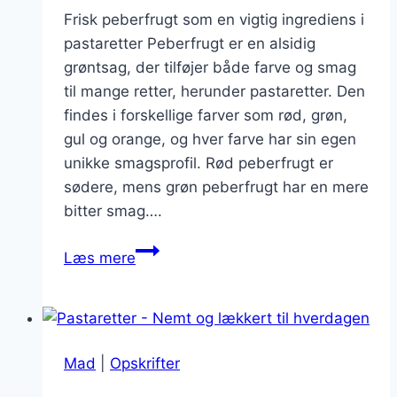
Frisk peberfrugt som en vigtig ingrediens i
pastaretter Peberfrugt er en alsidig
grøntsag, der tilføjer både farve og smag
til mange retter, herunder pastaretter. Den
findes i forskellige farver som rød, grøn,
gul og orange, og hver farve har sin egen
unikke smagsprofil. Rød peberfrugt er
sødere, mens grøn peberfrugt har en mere
bitter smag….
Pastaretter
Læs mere
med
peberfrugt:
Sæsonens
friske
Mad
|
Opskrifter
smag