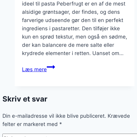
ideel til pasta Peberfrugt er en af de mest
alsidige grøntsager, der findes, og dens
farverige udseende gør den til en perfekt
ingrediens i pastaretter. Den tilføjer ikke
kun en sprød tekstur, men også en sødme,
der kan balancere de mere salte eller
krydrede elementer i retten. Uanset om…
Pastaretter
Læs mere
med
peberfrugt:
farverigt
Skriv et svar
og
velsmagende
Din e-mailadresse vil ikke blive publiceret.
valg
Krævede
felter er markeret med
*