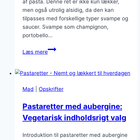
af pasta. Denne ret er ikke kun lækker,
men også utrolig alsidig, da den kan
tilpasses med forskellige typer svampe og
saucer. Svampe som champignon,
portobello…
Pasta
Læs mere
med
svampe:
En
skøn
Mad
|
Opskrifter
kombination
Pastaretter med aubergine:
Vegetarisk indholdsrigt valg
Introduktion til pastaretter med aubergine