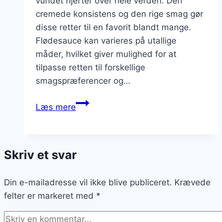
vundet hjerter over hele verden. Den
cremede konsistens og den rige smag gør
disse retter til en favorit blandt mange.
Flødesauce kan varieres på utallige
måder, hvilket giver mulighed for at
tilpasse retten til forskellige
smagspræferencer og…
Pastaretter
Læs mere
med
flødesauce:
Cremede
Skriv et svar
og
lækre
Din e-mailadresse vil ikke blive publiceret.
muligheder
Krævede
felter er markeret med
*