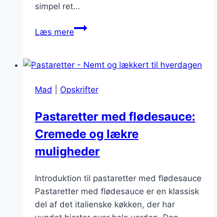
simpel ret…
Pastaretter
Læs mere
med
rejer:
en
festlig
Mad
|
Opskrifter
ret
til
Pastaretter med flødesauce:
weekenden
Cremede og lækre
muligheder
Introduktion til pastaretter med flødesauce
Pastaretter med flødesauce er en klassisk
del af det italienske køkken, der har