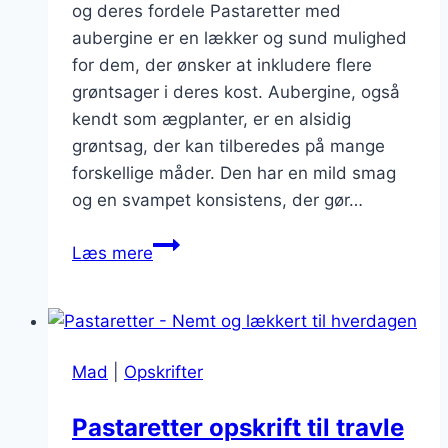
og deres fordele Pastaretter med
aubergine er en lækker og sund mulighed
for dem, der ønsker at inkludere flere
grøntsager i deres kost. Aubergine, også
kendt som ægplanter, er en alsidig
grøntsag, der kan tilberedes på mange
forskellige måder. Den har en mild smag
og en svampet konsistens, der gør…
Pastaretter
Læs mere
med
aubergine:
Vegetarisk
indholdsrigt
Mad
|
Opskrifter
valg
Pastaretter opskrift til travle