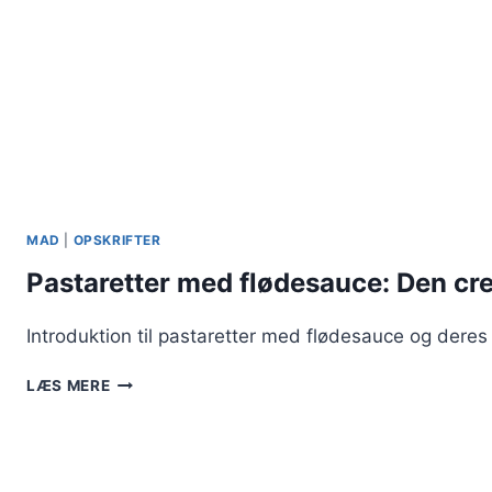
MAD
|
OPSKRIFTER
Pastaretter med flødesauce: Den c
Introduktion til pastaretter med flødesauce og deres
PASTARETTER
LÆS MERE
MED
FLØDESAUCE:
DEN
CREMEDE