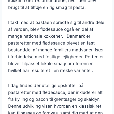
køkken i det 19. århundrede, hvor den blev
brugt til at tilføje en rig smag til pasta.
I takt med at pastaen spredte sig til andre dele
af verden, blev flødesauce også en del af
mange nationale køkkener. I Danmark er
pastaretter med flødesauce blevet en fast
bestanddel af mange familiers madvaner, især
i forbindelse med festlige lejligheder. Retten er
blevet tilpasset lokale smagspræferencer,
hvilket har resulteret i en række varianter.
I dag findes der utallige opskrifter på
pastaretter med flødesauce, der inkluderer alt
fra kylling og bacon til grøntsager og skaldyr.
Denne udvikling viser, hvordan en klassisk ret
kan tilpasses og fornyes, samtidig med at den