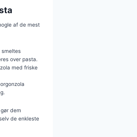
sta
nogle af de mest
a smeltes
res over pasta.
zola med friske
gorgonzola
g.
t gør dem
 selv de enkleste