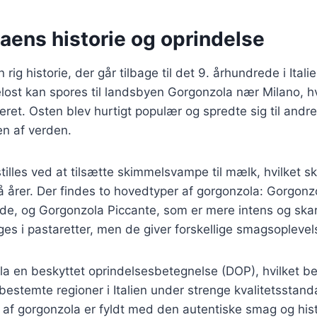
aens historie og oprindelse
rig historie, der går tilbage til det 9. århundrede i Itali
ost kan spores til landsbyen Gorgonzola nær Milano, hv
ret. Osten blev hurtigt populær og spredte sig til andre r
en af verden.
illes ved at tilsætte skimmelsvampe til mælk, hvilket s
lå årer. Der findes to hovedtyper af gorgonzola: Gorgonz
de, og Gorgonzola Piccante, som er mere intens og ska
ges i pastaretter, men de giver forskellige smagsoplevel
la en beskyttet oprindelsesbetegnelse (DOP), hvilket be
bestemte regioner i Italien under strenge kvalitetsstand
id af gorgonzola er fyldt med den autentiske smag og his