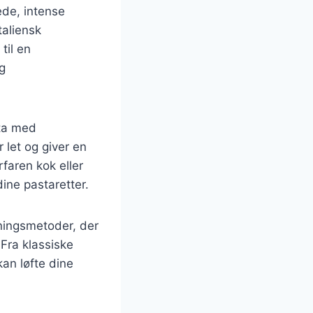
ede, intense
taliensk
til en
og
sta med
 let og giver en
rfaren kok eller
ine pastaretter.
edningsmetoder, der
 Fra klassiske
kan løfte dine