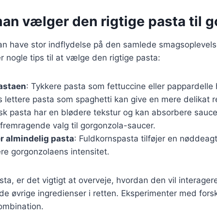
n vælger den rigtige pasta til 
kan have stor indflydelse på den samlede smagsoplevels
 nogle tips til at vælge den rigtige pasta:
astaen
: Tykkere pasta som fettuccine eller pappardelle
lettere pasta som spaghetti kan give en mere delikat r
isk pasta har en blødere tekstur og kan absorbere sauce
t fremragende valg til gorgonzola-saucer.
er almindelig pasta
: Fuldkornspasta tilføjer en nøddeag
e gorgonzolaens intensitet.
ta, er det vigtigt at overveje, hvordan den vil interage
e øvrige ingredienser i retten. Eksperimenter med forske
kombination.