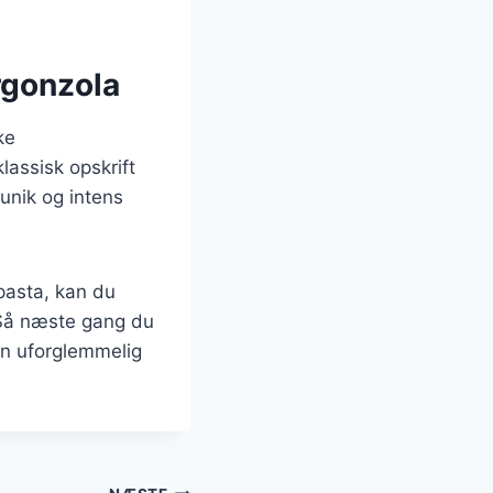
rgonzola
ke
assisk opskrift
 unik og intens
pasta, kan du
. Så næste gang du
 en uforglemmelig