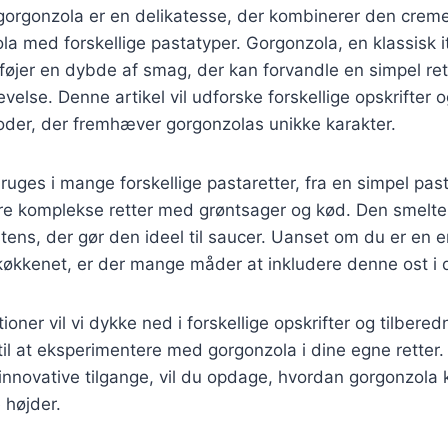
gorgonzola er en delikatesse, der kombinerer den crem
a med forskellige pastatyper. Gorgonzola, en klassisk i
lføjer en dybde af smag, der kan forvandle en simpel ret 
velse. Denne artikel vil udforske forskellige opskrifter 
oder, der fremhæver gorgonzolas unikke karakter.
uges i mange forskellige pastaretter, fra en simpel pa
re komplekse retter med grøntsager og kød. Den smelter
stens, der gør den ideel til saucer. Uanset om du er en e
økkenet, er der mange måder at inkludere denne ost i d
ioner vil vi dykke ned i forskellige opskrifter og tilber
 til at eksperimentere med gorgonzola i dine egne retter.
 innovative tilgange, vil du opdage, hvordan gorgonzola 
e højder.