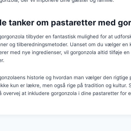
onzola, der vil imponere dine gæster og familie.
de tanker om pastaretter med go
orgonzola tilbyder en fantastisk mulighed for at udfors
er og tilberedningsmetoder. Uanset om du vælger en kl
rer med nye ingredienser, vil gorgonzola altid tilføje en
er.
gonzolaens historie og hvordan man vælger den rigtige 
 ikke kun er lækre, men også rige på tradition og kultur
så overvej at inkludere gorgonzola i dine pastaretter for