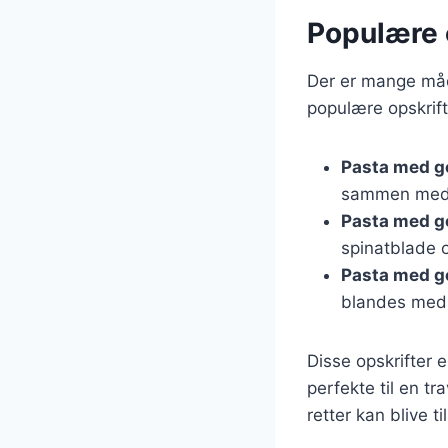
Populære 
Der er mange måd
populære opskrif
Pasta med g
sammen med f
Pasta med g
spinatblade o
Pasta med g
blandes med 
Disse opskrifter 
perfekte til en t
retter kan blive ti