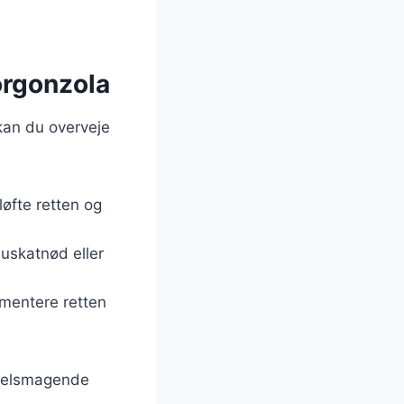
orgonzola
kan du overveje
løfte retten og
muskatnød eller
ementere retten
 velsmagende