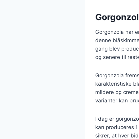
Gorgonzol
Gorgonzola har en 
denne blåskimmel
gang blev produce
og senere til rest
Gorgonzola fremst
karakteristiske b
mildere og creme
varianter kan bru
I dag er gorgonzo
kan produceres i 
sikrer, at hver b