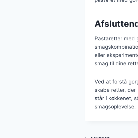
pastaret med gorg
Afslutten
Pastaretter med g
smagskombination
eller eksperimente
smag til dine rett
Ved at forstå gor
skabe retter, der
står i køkkenet, 
smagsoplevelse.