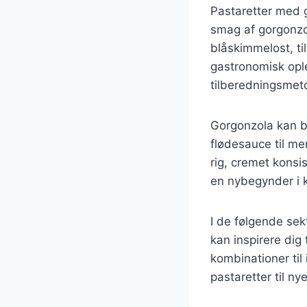
Pastaretter med 
smag af gorgonzol
blåskimmelost, ti
gastronomisk ople
tilberedningsmet
Gorgonzola kan br
flødesauce til me
rig, cremet konsi
en nybegynder i k
I de følgende sekt
kan inspirere dig
kombinationer til
pastaretter til ny