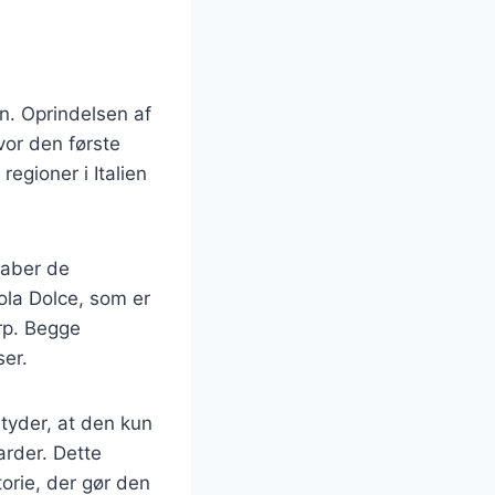
en. Oprindelsen af
or den første
egioner i Italien
kaber de
ola Dolce, som er
rp. Begge
ser.
tyder, at den kun
arder. Dette
torie, der gør den