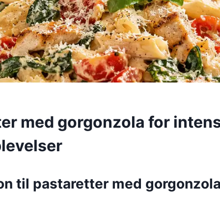
ter med gorgonzola for inten
levelser
on til pastaretter med gorgonzol