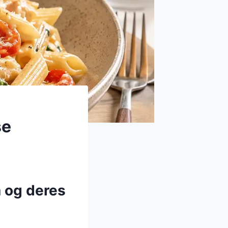
se
a og deres