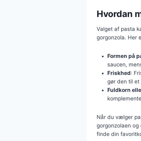
Hvordan ma
Valget af pasta 
gorgonzola. Her er
Formen på p
saucen, mens 
Friskhed
: Fr
gør den til e
Fuldkorn ell
komplementer
Når du vælger pas
gorgonzolaen og d
finde din favorit