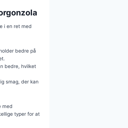
gorgonzola
e i en ret med
 holder bedre på
et.
n bedre, hvilket
tig smag, der kan
re med
llige typer for at