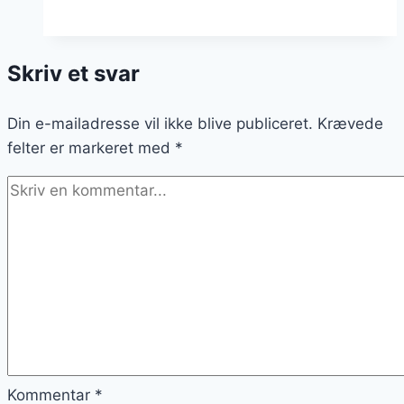
med
æg:
En
Skriv et svar
lækker
og
Din e-mailadresse vil ikke blive publiceret.
sund
Krævede
felter er markeret med
kombination
*
Kommentar
*