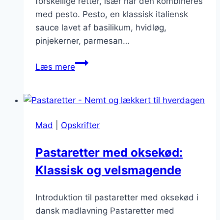
forskellige retter, især når den kombineres
med pesto. Pesto, en klassisk italiensk
sauce lavet af basilikum, hvidløg,
pinjekerner, parmesan…
Frisk
Læs mere
pasta:
Pastaretter
med
pesto
Mad
|
Opskrifter
og
kylling
Pastaretter med oksekød:
Klassisk og velsmagende
Introduktion til pastaretter med oksekød i
dansk madlavning Pastaretter med