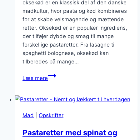
oksekød er en klassisk del af den danske
madkultur, hvor pasta og kød kombineres
for at skabe velsmagende og mættende
retter. Oksekød er en populær ingrediens,
der tilføjer dybde og smag til mange
forskellige pastaretter. Fra lasagne til
spaghetti bolognese, oksekød kan
tilberedes på mange…
Pastaretter
Læs mere
med
oksekød:
Klassisk
og
Mad
|
Opskrifter
velsmagende
Pastaretter med spinat og