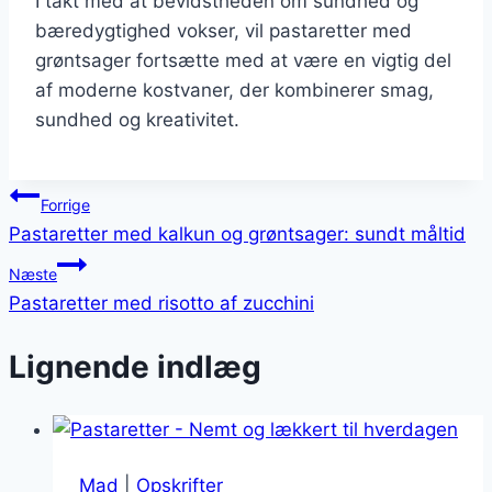
I takt med at bevidstheden om sundhed og
bæredygtighed vokser, vil pastaretter med
grøntsager fortsætte med at være en vigtig del
af moderne kostvaner, der kombinerer smag,
sundhed og kreativitet.
Indlægsnavigation
Forrige
Pastaretter med kalkun og grøntsager: sundt måltid
Næste
Pastaretter med risotto af zucchini
Lignende indlæg
Mad
|
Opskrifter