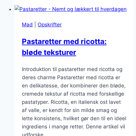
parmesan:
Ost
der
Mad
|
Opskrifter
løfter
dine
Pastaretter med ricotta:
måltider
bløde teksturer
Introduktion til pastaretter med ricotta og
deres charme Pastaretter med ricotta er
en delikatesse, der kombinerer den bløde,
cremede tekstur af ricotta med forskellige
pastatyper. Ricotta, en italiensk ost lavet
af valle, er kendt for sin milde smag og
lette konsistens, hvilket gør den til en ideel
ingrediens i mange retter. Denne artikel vil
udforske…