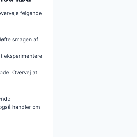
overveje følgende
 løfte smagen af
at eksperimentere
bde. Overvej at
lende
 også handler om