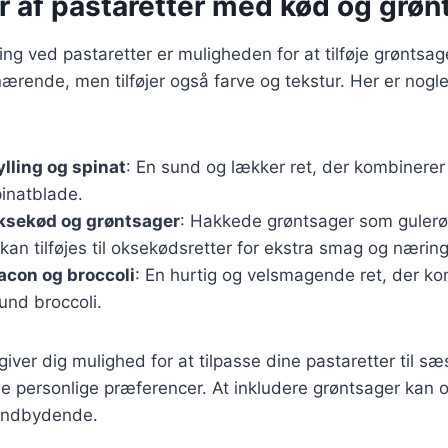
r af pastaretter med kød og grøn
ing ved pastaretter er muligheden for at tilføje grøntsag
ærende, men tilføjer også farve og tekstur. Her er nog
lling og spinat
: En sund og lækker ret, der kombinerer s
pinatblade.
ksekød og grøntsager
: Hakkede grøntsager som guler
kan tilføjes til oksekødsretter for ekstra smag og næring
acon og broccoli
: En hurtig og velsmagende ret, der k
nd broccoli.
 giver dig mulighed for at tilpasse dine pastaretter til s
e personlige præferencer. At inkludere grøntsager kan 
 indbydende.