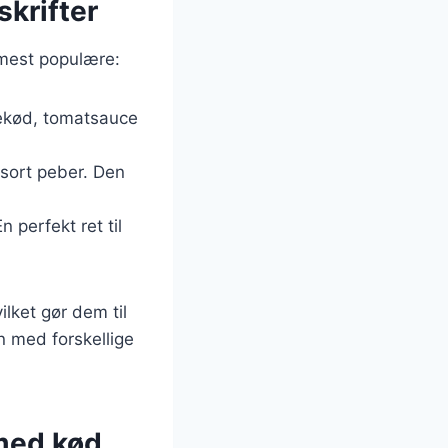
krifter
 mest populære:
ksekød, tomatsauce
sort peber. Den
 perfekt ret til
lket gør dem til
n med forskellige
 med kød