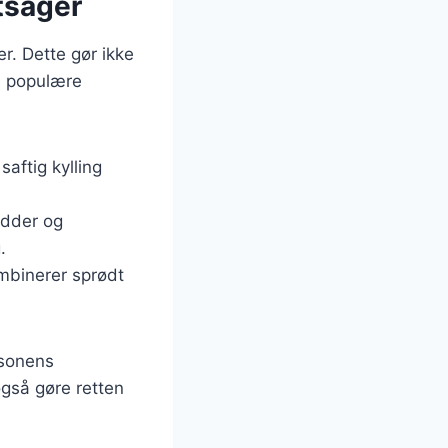
tsager
er. Dette gør ikke
le populære
aftig kylling
ødder og
.
ombinerer sprødt
æsonens
også gøre retten