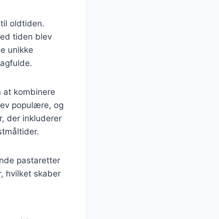
il oldtiden.
ed tiden blev
ne unikke
magfulde.
an at kombinere
lev populære, og
r, der inkluderer
stmåltider.
inde pastaretter
, hvilket skaber