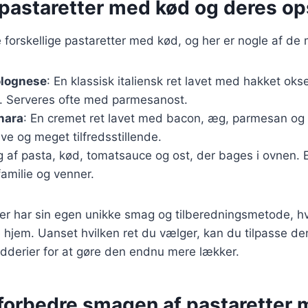
pastaretter med kød og deres ops
forskellige pastaretter med kød, og her er nogle af de
olognese
: En klassisk italiensk ret lavet med hakket o
r. Serveres ofte med parmesanost.
nara
: En cremet ret lavet med bacon, æg, parmesan og 
ave og meget tilfredsstillende.
g af pasta, kød, tomatsauce og ost, der bages i ovnen. En
amilie og venner.
ter har sin egen unikke smag og tilberedningsmetode, hvi
e hjem. Uanset hvilken ret du vælger, kan du tilpasse de
dderier for at gøre den endnu mere lækker.
t forbedre smagen af pastaretter