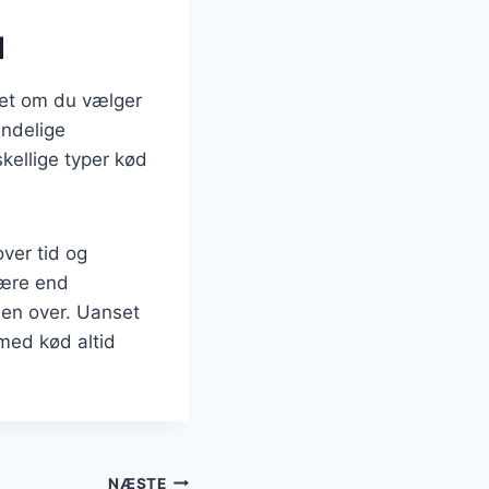
d
set om du vælger
endelige
kellige typer kød
over tid og
lære end
den over. Uanset
 med kød altid
NÆSTE