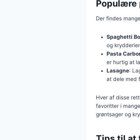
Populære 
Der findes mange 
Spaghetti B
og krydderie
Pasta Carbo
er hurtig at l
Lasagne
: La
at dele med f
Hver af disse ret
favoritter i mang
grøntsager og kry
Tips til a