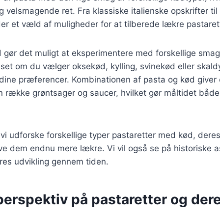
og velsmagende ret. Fra klassiske italienske opskrifter t
 der et væld af muligheder for at tilberede lækre pastare
 gør det muligt at eksperimentere med forskellige smag
set om du vælger oksekød, kylling, svinekød eller skald
il dine præferencer. Kombinationen af pasta og kød give
en række grøntsager og saucer, hvilket gør måltidet bå
l vi udforske forskellige typer pastaretter med kød, deres
 lave dem endnu mere lækre. Vi vil også se på historiske 
res udvikling gennem tiden.
perspektiv på pastaretter og der