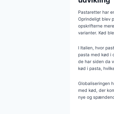
udvikling
Pastaretter har en
Oprindeligt blev 
opskrifterne mere
varianter. Kød bl
I Italien, hvor p
pasta med kød i 
de har siden da v
kød i pasta, hvil
Globaliseringen h
med kød, der komb
nye og spændend