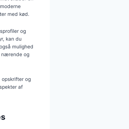
il moderne
tter med kød.
sprofiler og
yr, kan du
r også mulighed
de nærende og
 opskrifter og
aspekter af
es