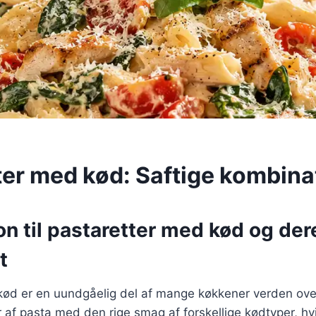
ter med kød: Saftige kombina
on til pastaretter med kød og der
t
kød er en uundgåelig del af mange køkkener verden ove
 af pasta med den rige smag af forskellige kødtyper, hv