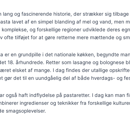
 lang og fascinerende historie, der strækker sig tilbage t
pasta lavet af en simpel blanding af mel og vand, men m
 komplekse, og forskellige regioner udviklede deres eg
ev ofte tilføjet for at gøre retterne mere mættende og s
asta er en grundpille i det nationale køkken, begyndte m
det 18. århundrede. Retter som lasagne og bolognese b
æret elsket af mange. I dag findes der utallige opskrifte
ket gør det til en uundgåelig del af både hverdags- og fe
ar også haft indflydelse på pastaretter. I dag kan man f
inerer ingredienser og teknikker fra forskellige kulturer
e smagsoplevelser.