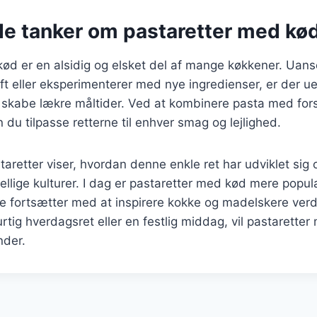
de tanker om pastaretter med kø
kød er en alsidig og elsket del af mange køkkener. Uan
ift eller eksperimenterer med nye ingredienser, er der u
 skabe lækre måltider. Ved at kombinere pasta med fors
 du tilpasse retterne til enhver smag og lejlighed.
taretter viser, hvordan denne enkle ret har udviklet sig 
skellige kulturer. I dag er pastaretter med kød mere popu
e fortsætter med at inspirere kokke og madelskere ver
rtig hverdagsret eller en festlig middag, vil pastaretter
nder.