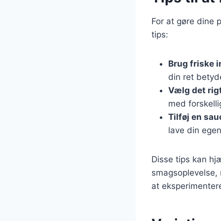
For at gøre dine
tips:
Brug friske 
din ret betyde
Vælg det rig
med forskellig
Tilføj en sau
lave din ege
Disse tips kan hj
smagsoplevelse, 
at eksperimentere