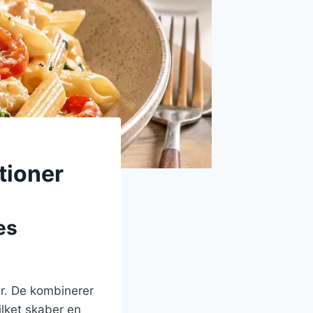
tioner
es
r. De kombinerer
ilket skaber en