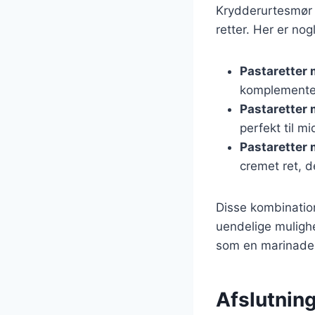
Krydderurtesmør 
retter. Her er no
Pastaretter
komplementer
Pastaretter 
perfekt til m
Pastaretter
cremet ret, d
Disse kombination
uendelige muligh
som en marinade ti
Afslutning