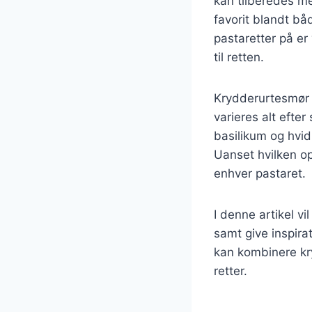
kan tilberedes me
favorit blandt bå
pastaretter på er
til retten.
Krydderurtesmør e
varieres alt efte
basilikum og hvid
Uanset hvilken op
enhver pastaret.
I denne artikel v
samt give inspira
kan kombinere kr
retter.