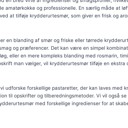
d en bred vifte af ingredienser og smagsprofiler, hvilket
de amatørkokke og professionelle. En særlig måde at lø
 ved at tilføje krydderurtesmør, som giver en frisk og a
r en blanding af smør og friske eller tørrede krydderurt
r smag og præferencer. Det kan være en simpel kombinatio
løg, eller en mere kompleks blanding med rosmarin, tim
skrift man vælger, vil krydderurtesmør tilføje en ekstra 
il vi udforske forskellige pastaretter, der kan laves med 
tion til opskrifter og tilberedningsmetoder. Vi vil også 
ydderurtesmør med forskellige ingredienser for at skab