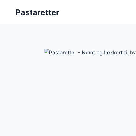
Fortsæt
Pastaretter
til
indhold