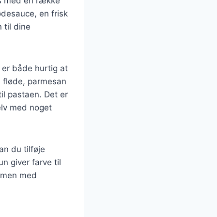
es med en række
ødesauce, en frisk
 til dine
 er både hurtig at
ed fløde, parmesan
il pastaen. Det er
selv med noget
n du tilføje
n giver farve til
ammen med