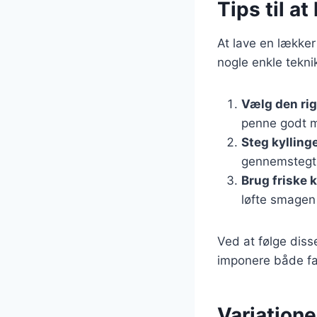
Tips til a
At lave en lækker
nogle enkle teknik
Vælg den rig
penne godt m
Steg kylling
gennemstegt,
Brug friske 
løfte smagen 
Ved at følge diss
imponere både fa
Variatione