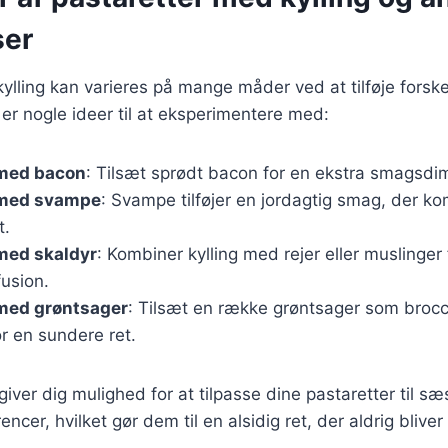
ser
ylling kan varieres på mange måder ved at tilføje forske
 er nogle ideer til at eksperimentere med:
 med bacon
: Tilsæt sprødt bacon for en ekstra smagsdi
 med svampe
: Svampe tilføjer en jordagtig smag, der k
t.
med skaldyr
: Kombiner kylling med rejer eller muslinger 
usion.
 med grøntsager
: Tilsæt en række grøntsager som brocc
or en sundere ret.
giver dig mulighed for at tilpasse dine pastaretter til sæ
ncer, hvilket gør dem til en alsidig ret, der aldrig bliver