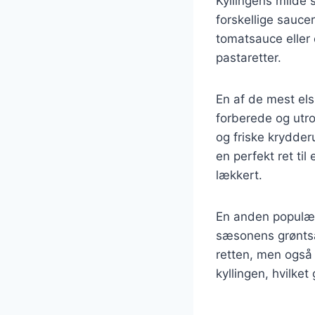
Kyllingens milde 
forskellige sauce
tomatsauce eller 
pastaretter.
En af de mest els
forberede og utro
og friske krydder
en perfekt ret ti
lækkert.
En anden populær 
sæsonens grøntsag
retten, men ogs
kyllingen, hvilke