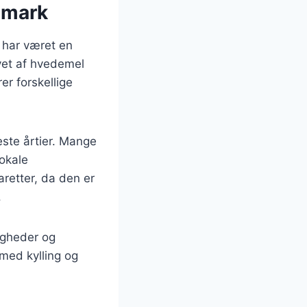
anmark
a har været en
avet af hvedemel
er forskellige
este årtier. Mange
lokale
retter, da den er
.
ligheder og
med kylling og