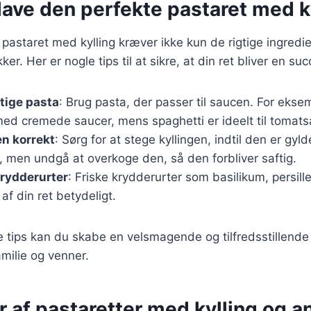
t lave den perfekte pastaret med k
 pastaret med kylling kræver ikke kun de rigtige ingred
ker. Her er nogle tips til at sikre, at din ret bliver en suc
tige pasta
: Brug pasta, der passer til saucen. For ekse
ed cremede saucer, mens spaghetti er ideelt til tomats
en korrekt
: Sørg for at stege kyllingen, indtil den er gyl
 men undgå at overkoge den, så den forbliver saftig.
krydderurter
: Friske krydderurter som basilikum, persille
af din ret betydeligt.
e tips kan du skabe en velsmagende og tilfredsstillende 
milie og venner.
r af pastaretter med kylling og a