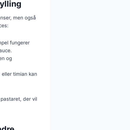
ylling
ienser, men også
ces:
mpel fungerer
auce.
den og
 eller timian kan
pastaret, der vil
ndre