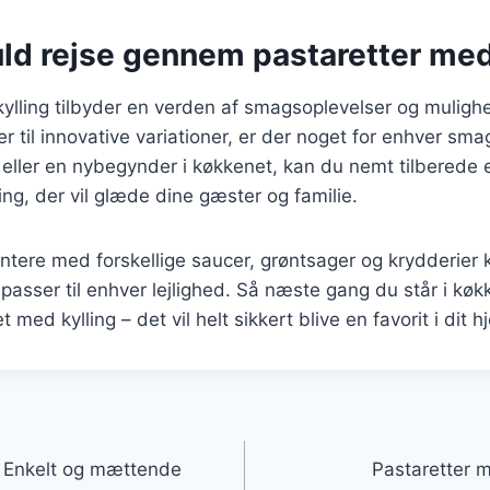
ld rejse gennem pastaretter med
ylling tilbyder en verden af smagsoplevelser og muligh
ter til innovative variationer, er der noget for enhver s
 eller en nybegynder i køkkenet, kan du nemt tilberede 
ing, der vil glæde dine gæster og familie.
ntere med forskellige saucer, grøntsager og krydderier
 passer til enhver lejlighed. Så næste gang du står i køk
t med kylling – det vil helt sikkert blive en favorit i dit h
gation
: Enkelt og mættende
Pastaretter m