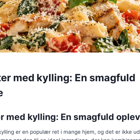
ter med kylling: En smagfuld
e
r med kylling: En smagfuld ople
ylling er en populær ret i mange hjem, og det er ikke u