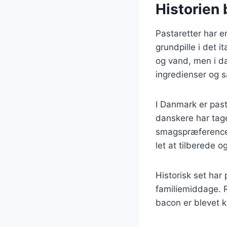
Historien 
Pastaretter har en
grundpille i det 
og vand, men i dag
ingredienser og s
I Danmark er past
danskere har taget
smagspræferencer.
let at tilberede
Historisk set har 
familiemiddage. R
bacon er blevet k