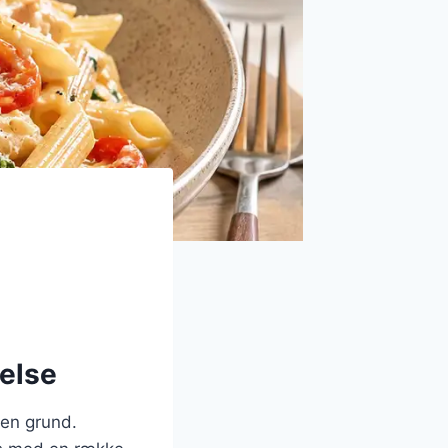
velse
den grund.