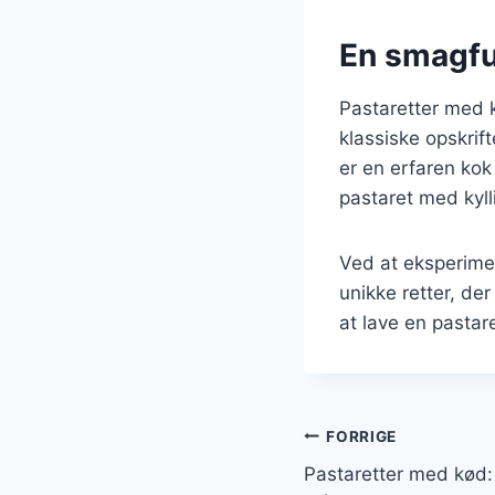
En smagfu
Pastaretter med k
klassiske opskrif
er en erfaren kok
pastaret med kyll
Ved at eksperime
unikke retter, der
at lave en pastare
Indlægsnavi
FORRIGE
Pastaretter med kød