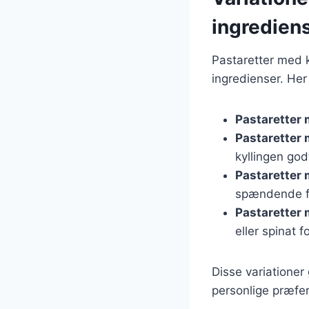
ingredien
Pastaretter med k
ingredienser. Her
Pastaretter
Pastaretter
kyllingen god
Pastaretter 
spændende f
Pastaretter
eller spinat f
Disse variationer 
personlige præfere