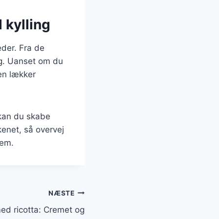
 kylling
eder. Fra de
mag. Uanset om du
en lækker
 kan du skabe
kenet, så overvej
jem.
NÆSTE
ed ricotta: Cremet og