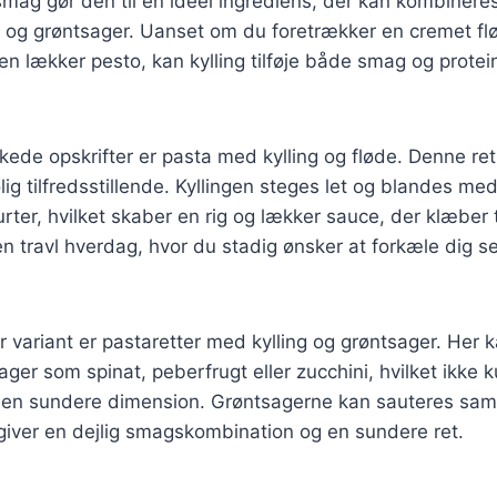
smag gør den til en ideel ingrediens, der kan kombiner
r og grøntsager. Uanset om du foretrækker en cremet fl
en lækker pesto, kan kylling tilføje både smag og protein
kede opskrifter er pasta med kylling og fløde. Denne ret
lig tilfredsstillende. Kyllingen steges let og blandes m
urter, hvilket skaber en rig og lækker sauce, der klæber t
l en travl hverdag, hvor du stadig ønsker at forkæle dig 
variant er pastaretter med kylling og grøntsager. Her ka
er som spinat, peberfrugt eller zucchini, hvilket ikke ku
å en sundere dimension. Grøntsagerne kan sauteres s
t giver en dejlig smagskombination og en sundere ret.