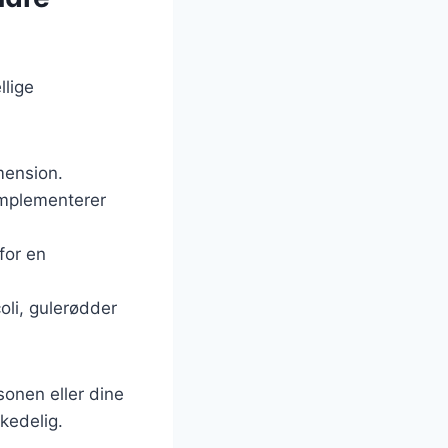
llige
mension.
omplementerer
for en
oli, gulerødder
sonen eller dine
 kedelig.