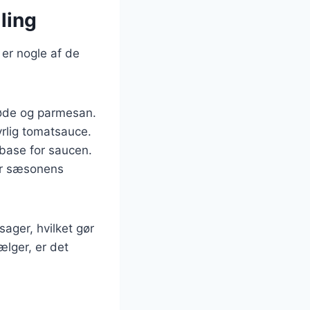
ling
 er nogle af de
fløde og parmesan.
yrlig tomatsauce.
 base for saucen.
rer sæsonens
sager, hvilket gør
ælger, er det