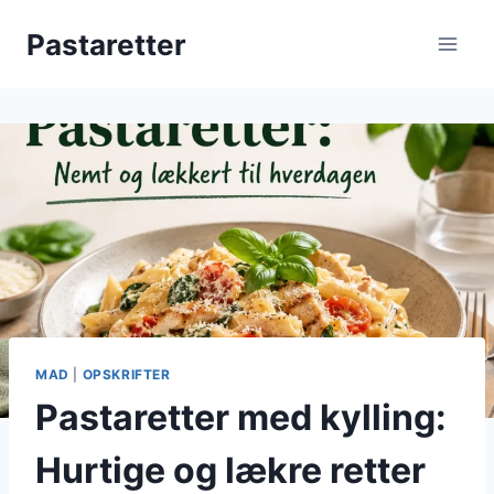
Fortsæt
Pastaretter
til
indhold
MAD
|
OPSKRIFTER
Pastaretter med kylling:
Hurtige og lækre retter