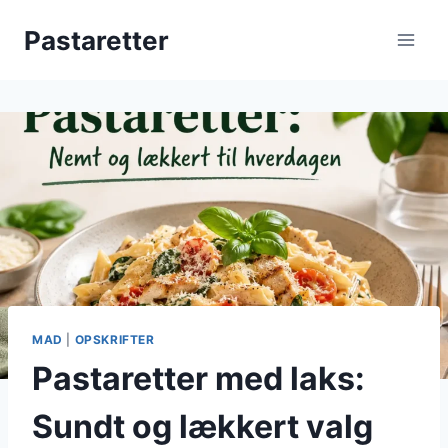
Fortsæt
Pastaretter
til
indhold
MAD
|
OPSKRIFTER
Pastaretter med laks:
Sundt og lækkert valg