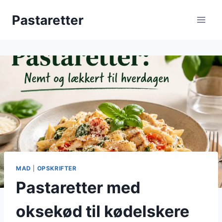
Fortsæt
Pastaretter
til
indhold
MAD
|
OPSKRIFTER
Pastaretter med
oksekød til kødelskere