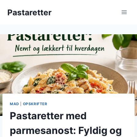
Fortsæt
Pastaretter
til
indhold
MAD
|
OPSKRIFTER
Pastaretter med
parmesanost: Fyldig og