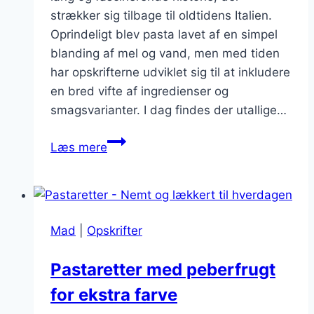
strækker sig tilbage til oldtidens Italien.
Oprindeligt blev pasta lavet af en simpel
blanding af mel og vand, men med tiden
har opskrifterne udviklet sig til at inkludere
en bred vifte af ingredienser og
smagsvarianter. I dag findes der utallige…
Uimodståelige
Læs mere
pastaretter
og
grøntsager
i
Mad
|
Opskrifter
ovnen
Pastaretter med peberfrugt
for ekstra farve