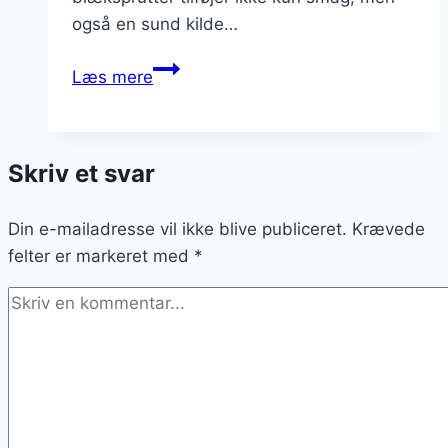
også en sund kilde…
Pastaretter
Læs mere
med
skaldyr:
En
Skriv et svar
luksuriøs
oplevelse
Din e-mailadresse vil ikke blive publiceret.
Krævede
felter er markeret med
*