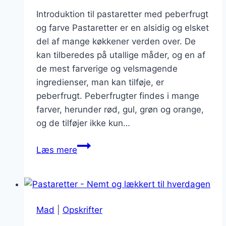
Introduktion til pastaretter med peberfrugt
og farve Pastaretter er en alsidig og elsket
del af mange køkkener verden over. De
kan tilberedes på utallige måder, og en af
de mest farverige og velsmagende
ingredienser, man kan tilføje, er
peberfrugt. Peberfrugter findes i mange
farver, herunder rød, gul, grøn og orange,
og de tilføjer ikke kun…
Pastaretter
Læs mere
med
peberfrugt
for
ekstra
Mad
|
Opskrifter
farve