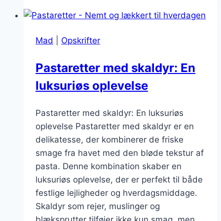
oksekød:
Saftige
retter
Mad
|
Opskrifter
til
kødelskere
Pastaretter med skaldyr: En
luksuriøs oplevelse
Pastaretter med skaldyr: En luksuriøs
oplevelse Pastaretter med skaldyr er en
delikatesse, der kombinerer de friske
smage fra havet med den bløde tekstur af
pasta. Denne kombination skaber en
luksuriøs oplevelse, der er perfekt til både
festlige lejligheder og hverdagsmiddage.
Skaldyr som rejer, muslinger og
blæksprutter tilføjer ikke kun smag, men