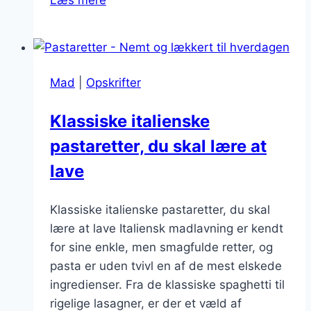
med
hvidløg
og
timian:
Mad
|
Opskrifter
Aromatisk
oplevelse
Klassiske italienske
pastaretter, du skal lære at
lave
Klassiske italienske pastaretter, du skal
lære at lave Italiensk madlavning er kendt
for sine enkle, men smagfulde retter, og
pasta er uden tvivl en af de mest elskede
ingredienser. Fra de klassiske spaghetti til
rigelige lasagner, er der et væld af