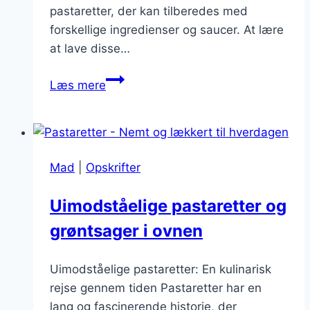
pastaretter, der kan tilberedes med
forskellige ingredienser og saucer. At lære
at lave disse…
Klassiske
Læs mere
italienske
pastaretter,
du
skal
Mad
|
Opskrifter
lære
at
Uimodståelige pastaretter og
lave
grøntsager i ovnen
Uimodståelige pastaretter: En kulinarisk
rejse gennem tiden Pastaretter har en
lang og fascinerende historie, der