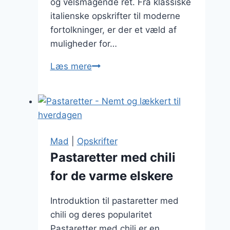
og velsmagende ret. Fra klassiske
italienske opskrifter til moderne
fortolkninger, er der et væld af
muligheder for…
Pastaretter
Læs mere
med
kød:
Saftige
kombinationer
Mad
|
Opskrifter
Pastaretter med chili
for de varme elskere
Introduktion til pastaretter med
chili og deres popularitet
Pastaretter med chili er en