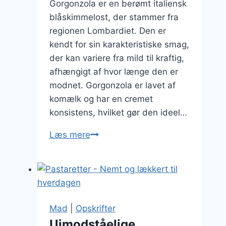
Gorgonzola er en berømt italiensk
blåskimmelost, der stammer fra
regionen Lombardiet. Den er
kendt for sin karakteristiske smag,
der kan variere fra mild til kraftig,
afhængigt af hvor længe den er
modnet. Gorgonzola er lavet af
komælk og har en cremet
konsistens, hvilket gør den ideel…
Pastaretter
Læs mere
fyldt
op
med
gorgonzola
Mad
|
Opskrifter
Uimodståelige