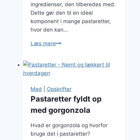
ingredienser, den tilberedes med.
Dette gør den til en ideel
komponent i mange pastaretter,
hvor den kan…
Pastaretter
Læs mere
med
aubergine
for
en
vegetarisk
Mad
|
Opskrifter
vri
Pastaretter fyldt op
med gorgonzola
Hvad er gorgonzola og hvorfor
bruge det i pastaretter?