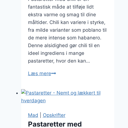
fantastisk måde at tilføje lidt
ekstra varme og smag til dine
måltider. Chili kan variere i styrke,
fra milde varianter som poblano til
de mere intense som habanero.
Denne alsidighed gør chili til en
ideel ingrediens i mange
pastaretter, hvor den kan…
Pastaretter
Læs mere
med
chili
for
de
varme
Mad
|
Opskrifter
elskere
Pastaretter med