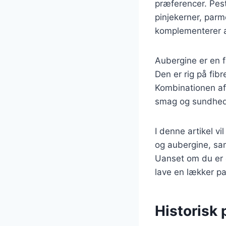
præferencer. Pest
pinjekerner, parm
komplementerer a
Aubergine er en fa
Den er rig på fibr
Kombinationen af
smag og sundhed, 
I denne artikel vi
og aubergine, sa
Uanset om du er en
lave en lækker pa
Historisk 