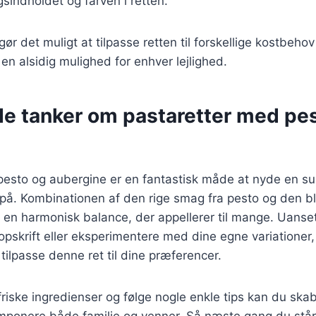
sindholdet og farven i retten.
gør det muligt at tilpasse retten til forskellige kostbeho
l en alsidig mulighed for enhver lejlighed.
de tanker om pastaretter med pe
pesto og aubergine er en fantastisk måde at nyde en s
på. Kombinationen af den rige smag fra pesto og den bl
 en harmonisk balance, der appellerer til mange. Uanse
 opskrift eller eksperimentere med dine egne variationer,
 tilpasse denne ret til dine præferencer.
friske ingredienser og følge nogle enkle tips kan du ska