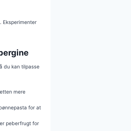
de. Eksperimenter
bergine
å du kan tilpasse
e retten mere
r bønnepasta for at
ler peberfrugt for