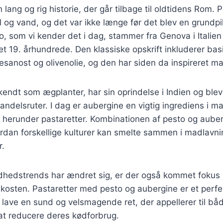
 lang og rig historie, der går tilbage til oldtidens Rom. 
 og vand, og det var ikke længe før det blev en grundpill
, som vi kender det i dag, stammer fra Genova i Italien 
t 19. århundrede. Den klassiske opskrift inkluderer basi
esanost og olivenolie, og den har siden da inspireret ma
endt som ægplanter, har sin oprindelse i Indien og blev 
delsruter. I dag er aubergine en vigtig ingrediens i m
 herunder pastaretter. Kombinationen af pesto og auberg
rdan forskellige kulturer kan smelte sammen i madlavni
r.
ndhedstrends har ændret sig, er der også kommet fokus 
i kosten. Pastaretter med pesto og aubergine er et perf
lave en sund og velsmagende ret, der appellerer til bå
at reducere deres kødforbrug.