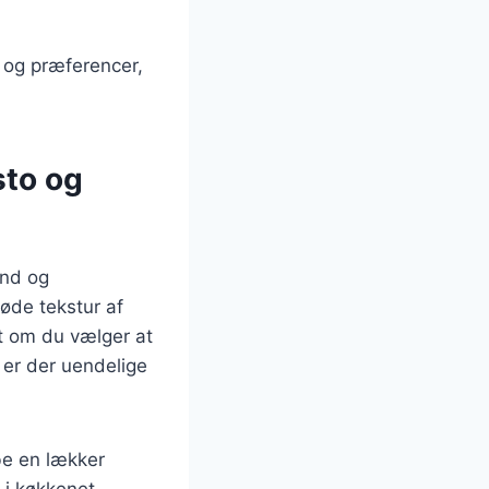
v og præferencer,
sto og
und og
øde tekstur af
t om du vælger at
 er der uendelige
be en lækker