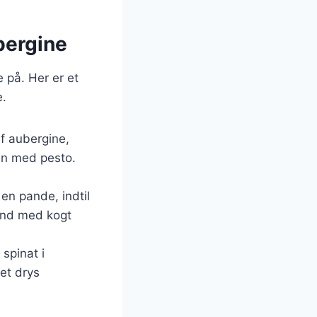
bergine
 på. Her er et
e.
af aubergine,
den med pesto.
 en pande, indtil
land med kogt
 spinat i
 et drys