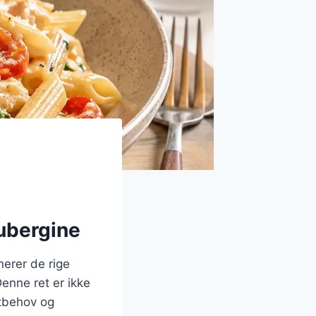
aubergine
erer de rige
enne ret er ikke
stbehov og