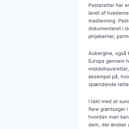
Pastaretter har en
lavet af hvedemel
madlavning. Pesto
dokumenteret i de
pinjekerner, parm
Aubergine, også k
Europa gennem han
middelhavsretter,
eksempel på, hvo
spændende rette
I takt med at su
flere grøntsager 
hvordan man kan 
dem, der ønsker 