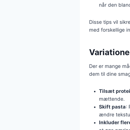
når den blan
Disse tips vil sik
med forskellige i
Variatione
Der er mange måd
dem til dine smag
Tilsæt prote
mættende.
Skift pasta
:
ændre tekstu
Inkluder fle