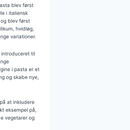
Pasta blev først
e i italiensk
og blev først
likum, hvidløg,
nge variationer.
introduceret til
ange
ine i pasta er et
ng og skabe nye,
på at inkludere
ekt eksempel på,
de vegetarer og