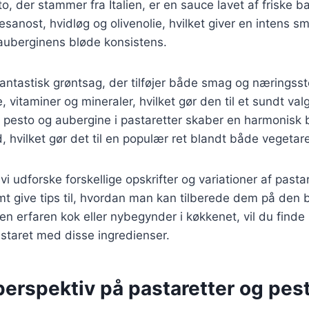
o, der stammer fra Italien, er en sauce lavet af friske b
esanost, hvidløg og olivenolie, hvilket giver en intens s
uberginens bløde konsistens.
ntastisk grøntsag, der tilføjer både smag og næringsstoff
e, vitaminer og mineraler, hvilket gør den til et sundt valg
 pesto og aubergine i pastaretter skaber en harmonisk
hvilket gør det til en populær ret blandt både vegetar
l vi udforske forskellige opskrifter og variationer af pas
mt give tips til, hvordan man kan tilberede dem på den
 erfaren kok eller nybegynder i køkkenet, vil du finde in
staret med disse ingredienser.
perspektiv på pastaretter og pes