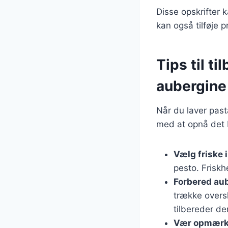
Disse opskrifter 
kan også tilføje p
Tips til t
aubergine
Når du laver past
med at opnå det b
Vælg friske 
pesto. Friskh
Forbered au
trække overs
tilbereder d
Vær opmærk