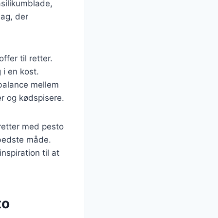
asilikumblade,
mag, der
er til retter.
 i en kost.
 balance mellem
er og kødspisere.
taretter med pesto
 bedste måde.
spiration til at
to