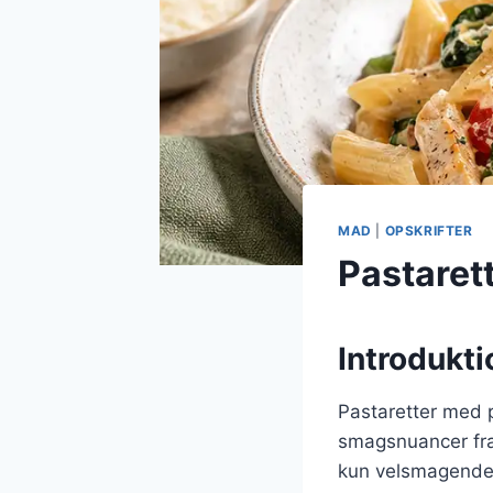
MAD
|
OPSKRIFTER
Pastaret
Introdukti
Pastaretter med p
smagsnuancer fra
kun velsmagende,