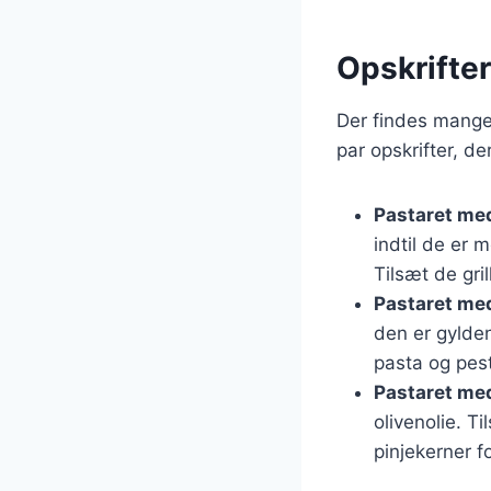
Opskrifte
Der findes mange
par opskrifter, de
Pastaret med
indtil de er 
Tilsæt de gr
Pastaret med
den er gylde
pasta og pest
Pastaret med
olivenolie. T
pinjekerner f