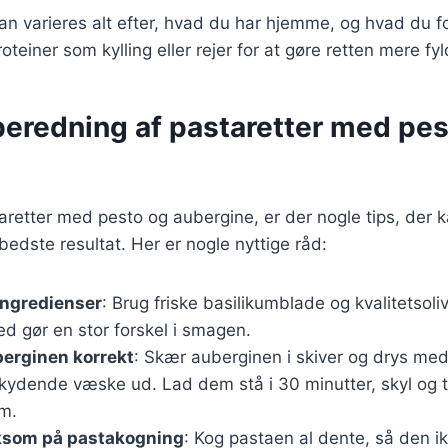
kan varieres alt efter, hvad du har hjemme, og hvad du 
roteiner som kylling eller rejer for at gøre retten mere fyl
ilberedning af pastaretter med pe
aretter med pesto og aubergine, er der nogle tips, der 
edste resultat. Her er nogle nyttige råd:
ingredienser
: Brug friske basilikumblade og kvalitetsoliv
ed gør en stor forskel i smagen.
berginen korrekt
: Skær auberginen i skiver og drys med 
kydende væske ud. Lad dem stå i 30 minutter, skyl og t
em.
som på pastakogning
: Kog pastaen al dente, så den ik