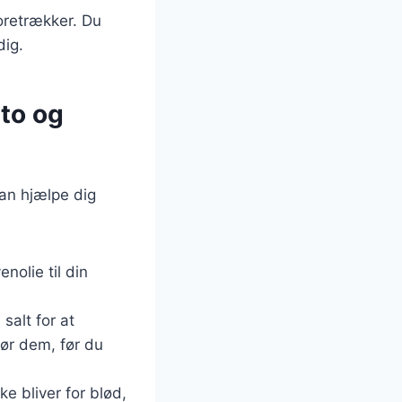
foretrækker. Du
dig.
sto og
kan hjælpe dig
enolie til din
salt for at
ør dem, før du
ke bliver for blød,