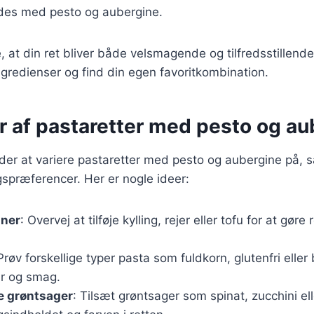
des med pesto og aubergine.
re, at din ret bliver både velsmagende og tilfredsstillen
ngredienser og find din egen favoritkombination.
r af pastaretter med pesto og au
er at variere pastaretter med pesto og aubergine på, s
spræferencer. Her er nogle ideer:
iner
: Overvej at tilføje kylling, rejer eller tofu for at gør
 Prøv forskellige typer pasta som fuldkorn, glutenfri elle
r og smag.
re grøntsager
: Tilsæt grøntsager som spinat, zucchini el