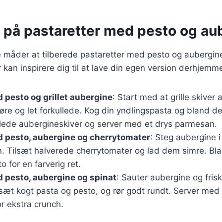
r på pastaretter med pesto og au
 måder at tilberede pastaretter med pesto og aubergine
r kan inspirere dig til at lave din egen version derhjemm
 pesto og grillet aubergine
: Start med at grille skiver 
møre og let forkullede. Kog din yndlingspasta og bland 
illede aubergineskiver og server med et drys parmesan.
 pesto, aubergine og cherrytomater
: Steg aubergine i
n. Tilsæt halverede cherrytomater og lad dem simre. B
o for en farverig ret.
 pesto, aubergine og spinat
: Sauter aubergine og frisk
ilsæt kogt pasta og pesto, og rør godt rundt. Server med
or ekstra crunch.