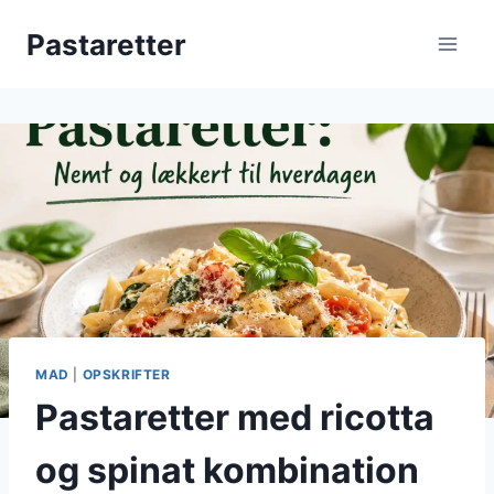
Fortsæt
Pastaretter
til
indhold
MAD
|
OPSKRIFTER
Pastaretter med ricotta
og spinat kombination