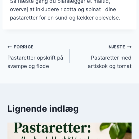
Så næste gang du planlægger et måltid,
overvej at inkludere ricotta og spinat i dine
pastaretter for en sund og lækker oplevelse.
Indlægsnavigation
FORRIGE
NÆSTE
Pastaretter opskrift på
Pastaretter med
svampe og fløde
artiskok og tomat
Lignende indlæg