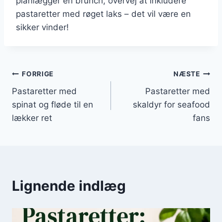
planlægger en brunch, overvej at inkludere
pastaretter med røget laks – det vil være en
sikker vinder!
Indlægsnavigation
FORRIGE
NÆSTE
Pastaretter med
Pastaretter med
spinat og fløde til en
skaldyr for seafood
lækker ret
fans
Lignende indlæg