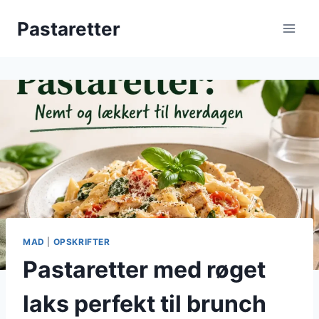
Fortsæt
Pastaretter
til
indhold
MAD
|
OPSKRIFTER
Pastaretter med røget
laks perfekt til brunch