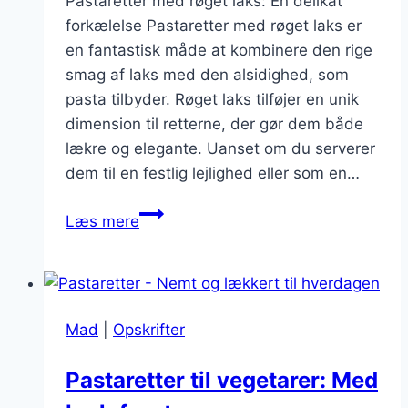
Pastaretter med røget laks: En delikat
forkælelse Pastaretter med røget laks er
en fantastisk måde at kombinere den rige
smag af laks med den alsidighed, som
pasta tilbyder. Røget laks tilføjer en unik
dimension til retterne, der gør dem både
lækre og elegante. Uanset om du serverer
dem til en festlig lejlighed eller som en…
Pastaretter
Læs mere
med
røget
laks:
En
Mad
|
Opskrifter
delikat
forkælelse
Pastaretter til vegetarer: Med