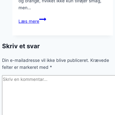
og orange, hvilket ikke kun tilføjer smag,
men…
Pastaretter
Læs mere
med
peberfrugt:
sprødhed
Skriv et svar
og
smagfylde
Din e-mailadresse vil ikke blive publiceret.
Krævede
felter er markeret med
*