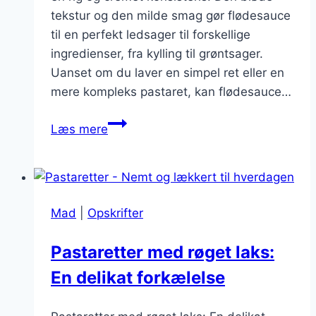
tekstur og den milde smag gør flødesauce
til en perfekt ledsager til forskellige
ingredienser, fra kylling til grøntsager.
Uanset om du laver en simpel ret eller en
mere kompleks pastaret, kan flødesauce…
Flødesauce
Læs mere
i
pastaretter:
Fuldend
din
Mad
|
Opskrifter
ret
Pastaretter med røget laks:
En delikat forkælelse