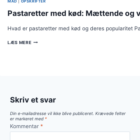
MAD
|
OPSKRIFTER
Pastaretter med kød: Mættende og
Hvad er pastaretter med kød og deres popularitet Pa
PASTARETTER
LÆS MERE
MED
KØD:
MÆTTENDE
OG
VELSMAGENDE
Skriv et svar
Din e-mailadresse vil ikke blive publiceret.
Krævede felter
er markeret med
*
Kommentar
*