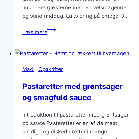
imponere gæsterne med en velsmagende
og sund middag. Laks er rig på omega-3…
Pastaretter
Læs mere
med
laks
og
dild
Mad
|
Opskrifter
til
festlige
Pastaretter med grøntsager
lejligheder
og smagfuld sauce
Introduktion til pastaretter med grøntsager
og sauce Pastaretter er en af de mest
alsidige og elskede retter i mange