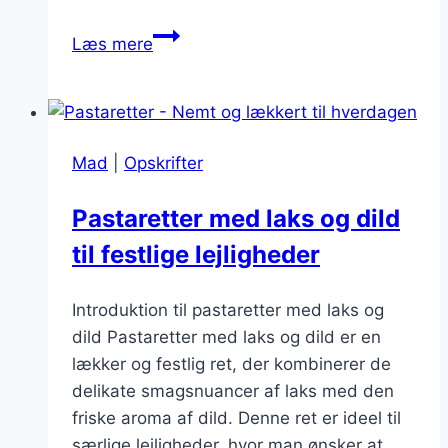
Pastaretter
Læs mere
med
kål:
Sund
og
Mad
|
Opskrifter
velsmagende
Pastaretter med laks og dild
til festlige lejligheder
Introduktion til pastaretter med laks og
dild Pastaretter med laks og dild er en
lækker og festlig ret, der kombinerer de
delikate smagsnuancer af laks med den
friske aroma af dild. Denne ret er ideel til
særlige lejligheder, hvor man ønsker at