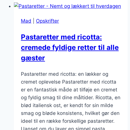
og
spinat:
Mad
|
Opskrifter
En
smagfuld
Pastaretter med ricotta:
og
cremede fyldige retter til alle
cremede
ret
gæster
Pastaretter med ricotta: en lækker og
cremet oplevelse Pastaretter med ricotta
er en fantastisk måde at tilføje en cremet
og fyldig smag til dine måltider. Ricotta, en
blød italiensk ost, er kendt for sin milde
smag og bløde konsistens, hvilket gør den
ideel til en række forskellige pastaretter.
Uanset om du laver en simpel pasta…