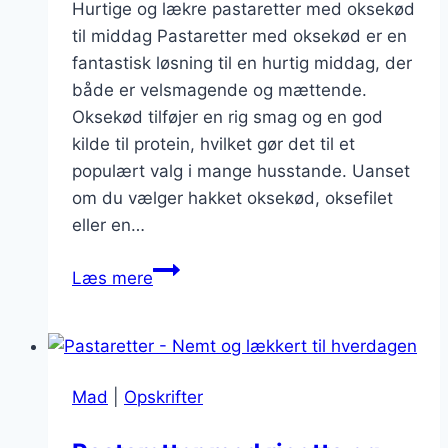
Hurtige og lækre pastaretter med oksekød
til middag Pastaretter med oksekød er en
fantastisk løsning til en hurtig middag, der
både er velsmagende og mættende.
Oksekød tilføjer en rig smag og en god
kilde til protein, hvilket gør det til et
populært valg i mange husstande. Uanset
om du vælger hakket oksekød, oksefilet
eller en…
Pastaretter
Læs mere
med
oksekød
til
en
Mad
|
Opskrifter
hurtig
middag