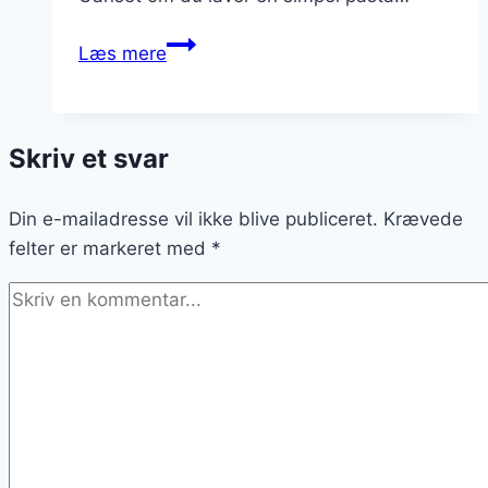
Pastaretter
Læs mere
med
ricotta:
cremede
Skriv et svar
fyldige
retter
Din e-mailadresse vil ikke blive publiceret.
til
Krævede
felter er markeret med
alle
*
gæster