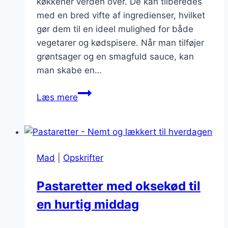
køkkener verden over. De kan tilberedes
med en bred vifte af ingredienser, hvilket
gør dem til en ideel mulighed for både
vegetarer og kødspisere. Når man tilføjer
grøntsager og en smagfuld sauce, kan
man skabe en…
Pastaretter
Læs mere
med
grøntsager
og
smagfuld
Mad
|
Opskrifter
sauce
Pastaretter med oksekød til
en hurtig middag