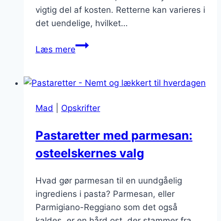
vigtig del af kosten. Retterne kan varieres i
det uendelige, hvilket…
Pastaretter
Læs mere
med
skaldyr:
Smagfuld
skaldyrsmiddag
Mad
|
Opskrifter
Pastaretter med parmesan:
osteelskernes valg
Hvad gør parmesan til en uundgåelig
ingrediens i pasta? Parmesan, eller
Parmigiano-Reggiano som det også
kaldes, er en hård ost, der stammer fra