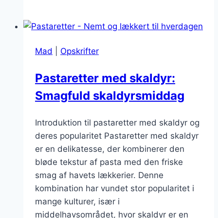
med
oksekød:
Stærk
og
Mad
|
Opskrifter
fyldig
smag
Pastaretter med skaldyr:
Smagfuld skaldyrsmiddag
Introduktion til pastaretter med skaldyr og
deres popularitet Pastaretter med skaldyr
er en delikatesse, der kombinerer den
bløde tekstur af pasta med den friske
smag af havets lækkerier. Denne
kombination har vundet stor popularitet i
mange kulturer, især i
middelhavsområdet, hvor skaldyr er en