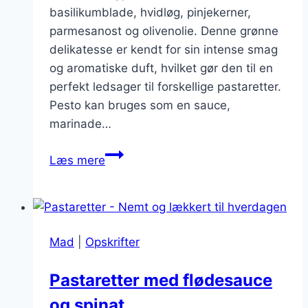
basilikumblade, hvidløg, pinjekerner,
parmesanost og olivenolie. Denne grønne
delikatesse er kendt for sin intense smag
og aromatiske duft, hvilket gør den til en
perfekt ledsager til forskellige pastaretter.
Pesto kan bruges som en sauce,
marinade…
Pastaretter
Læs mere
med
pesto:
En
grøn
Mad
|
Opskrifter
delikatesse
Pastaretter med flødesauce
og spinat