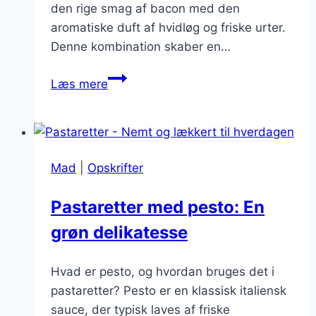
den rige smag af bacon med den
aromatiske duft af hvidløg og friske urter.
Denne kombination skaber en…
Pastaretter
Læs mere
med
bacon,
hvidløg
og
Mad
|
Opskrifter
urter
Pastaretter med pesto: En
grøn delikatesse
Hvad er pesto, og hvordan bruges det i
pastaretter? Pesto er en klassisk italiensk
sauce, der typisk laves af friske