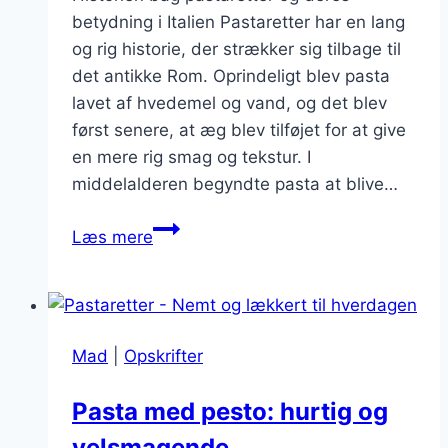
betydning i Italien Pastaretter har en lang
og rig historie, der strækker sig tilbage til
det antikke Rom. Oprindeligt blev pasta
lavet af hvedemel og vand, og det blev
først senere, at æg blev tilføjet for at give
en mere rig smag og tekstur. I
middelalderen begyndte pasta at blive…
Pastaretter
Læs mere
med
tomater
og
mozzarella:
Mad
|
Opskrifter
Italiensk
inspiration
Pasta med pesto: hurtig og
velsmagende