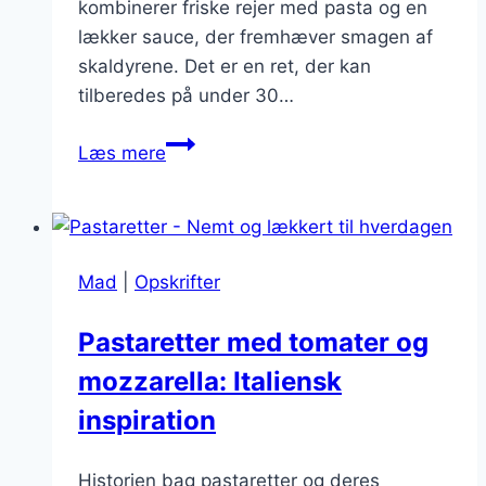
kombinerer friske rejer med pasta og en
lækker sauce, der fremhæver smagen af
skaldyrene. Det er en ret, der kan
tilberedes på under 30…
Pastaretter
Læs mere
med
rejer:
Let
og
Mad
|
Opskrifter
lækker
opskrift
Pastaretter med tomater og
mozzarella: Italiensk
inspiration
Historien bag pastaretter og deres