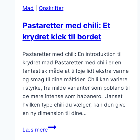
og
Mad
|
Opskrifter
lækker
ret
Pastaretter med chili: Et
krydret kick til bordet
Pastaretter med chili: En introduktion til
krydret mad Pastaretter med chili er en
fantastisk måde at tilføje lidt ekstra varme
og smag til dine måltider. Chili kan variere
i styrke, fra milde varianter som poblano til
de mere intense som habanero. Uanset
hvilken type chili du vælger, kan den give
en ny dimension til dine…
Pastaretter
Læs mere
med