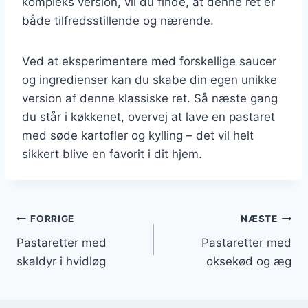
kompleks version, vil du finde, at denne ret er
både tilfredsstillende og nærende.
Ved at eksperimentere med forskellige saucer
og ingredienser kan du skabe din egen unikke
version af denne klassiske ret. Så næste gang
du står i køkkenet, overvej at lave en pastaret
med søde kartofler og kylling – det vil helt
sikkert blive en favorit i dit hjem.
Indlægsnavigation
FORRIGE
NÆSTE
Pastaretter med
Pastaretter med
skaldyr i hvidløg
oksekød og æg