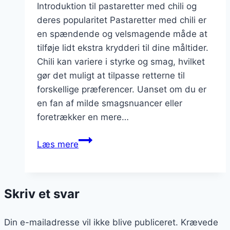
Introduktion til pastaretter med chili og
deres popularitet Pastaretter med chili er
en spændende og velsmagende måde at
tilføje lidt ekstra krydderi til dine måltider.
Chili kan variere i styrke og smag, hvilket
gør det muligt at tilpasse retterne til
forskellige præferencer. Uanset om du er
en fan af milde smagsnuancer eller
foretrækker en mere…
Pastaretter
Læs mere
med
chili
for
Skriv et svar
den
eventyrlystne
Din e-mailadresse vil ikke blive publiceret.
Krævede