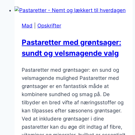
aubergine:
vegetabilske
skatte
Mad
|
Opskrifter
i
din
Pastaretter med grøntsager:
pasta
sundt og velsmagende valg
Pastaretter med grøntsager: en sund og
velsmagende mulighed Pastaretter med
grøntsager er en fantastisk måde at
kombinere sundhed og smag på. De
tilbyder en bred vifte af næringsstoffer og
kan tilpasses efter sæsonens grøntsager.
Ved at inkludere grøntsager i dine
pastaretter kan du øge dit indtag af fibre,
vitaminer og mineraler, hvilket er essentielt