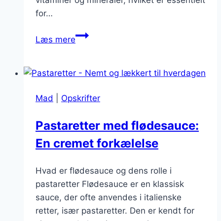
for…
Pastaretter
Læs mere
med
grøntsager:
sundt
og
Mad
|
Opskrifter
velsmagende
valg
Pastaretter med flødesauce:
En cremet forkælelse
Hvad er flødesauce og dens rolle i
pastaretter Flødesauce er en klassisk
sauce, der ofte anvendes i italienske
retter, især pastaretter. Den er kendt for