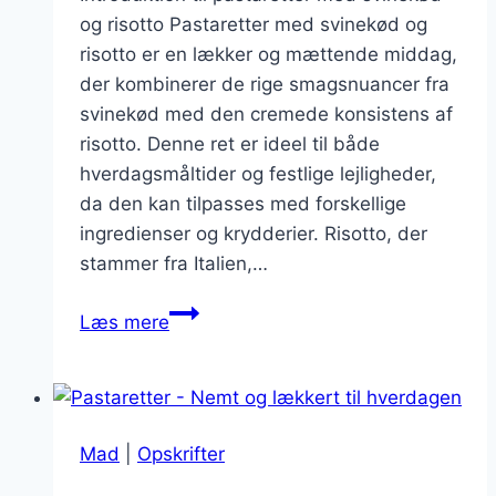
og risotto Pastaretter med svinekød og
risotto er en lækker og mættende middag,
der kombinerer de rige smagsnuancer fra
svinekød med den cremede konsistens af
risotto. Denne ret er ideel til både
hverdagsmåltider og festlige lejligheder,
da den kan tilpasses med forskellige
ingredienser og krydderier. Risotto, der
stammer fra Italien,…
Pastaretter
Læs mere
med
svinekød
og
risotto:
Mad
|
Opskrifter
En
mættende