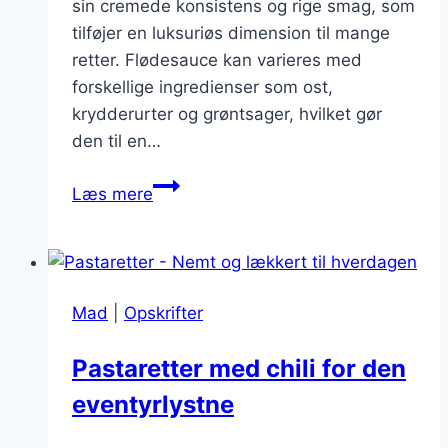
sin cremede konsistens og rige smag, som
tilføjer en luksuriøs dimension til mange
retter. Flødesauce kan varieres med
forskellige ingredienser som ost,
krydderurter og grøntsager, hvilket gør
den til en…
Pastaretter
Læs mere
med
flødesauce:
En
cremet
Mad
|
Opskrifter
forkælelse
Pastaretter med chili for den
eventyrlystne