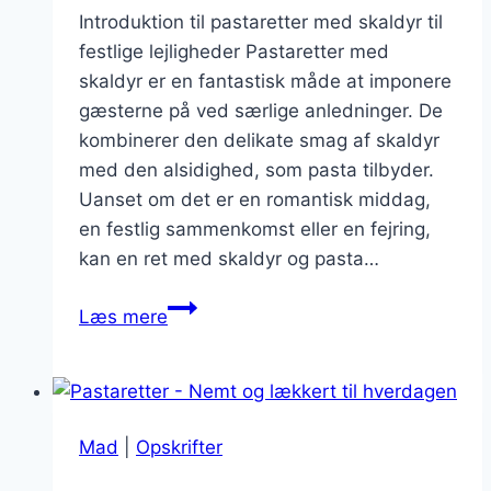
Introduktion til pastaretter med skaldyr til
festlige lejligheder Pastaretter med
skaldyr er en fantastisk måde at imponere
gæsterne på ved særlige anledninger. De
kombinerer den delikate smag af skaldyr
med den alsidighed, som pasta tilbyder.
Uanset om det er en romantisk middag,
en festlig sammenkomst eller en fejring,
kan en ret med skaldyr og pasta…
Pastaretter
Læs mere
med
skaldyr
til
en
Mad
|
Opskrifter
særlig
anledning