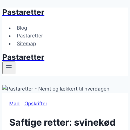
Pastaretter
Fortsæt
til
indhold
Blog
Pastaretter
Sitemap
Pastaretter
Mad
|
Opskrifter
Saftige retter: svinekød