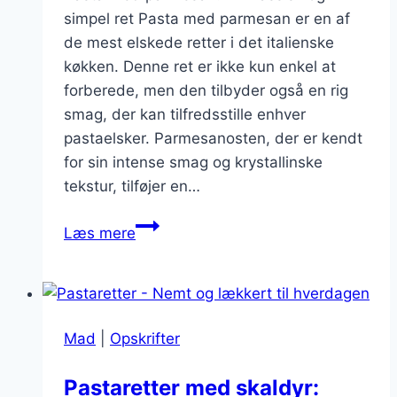
simpel ret Pasta med parmesan er en af
de mest elskede retter i det italienske
køkken. Denne ret er ikke kun enkel at
forberede, men den tilbyder også en rig
smag, der kan tilfredsstille enhver
pastaelsker. Parmesanosten, der er kendt
for sin intense smag og krystallinske
tekstur, tilføjer en…
Pasta
Læs mere
med
parmesan:
Simpel,
men
Mad
|
Opskrifter
lækker
opskrift
Pastaretter med skaldyr: