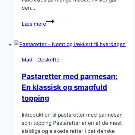
den…
Vegetariske
Læs mere
pastaretter
med
aubergine:
Sundt
Mad
|
Opskrifter
og
lækkert
Pastaretter med parmesan:
valg
En klassisk og smagfuld
topping
Introduktion til pastaretter med parmesan
som topping Pastaretter er en af de mest
alsidige og elskede retter i det danske