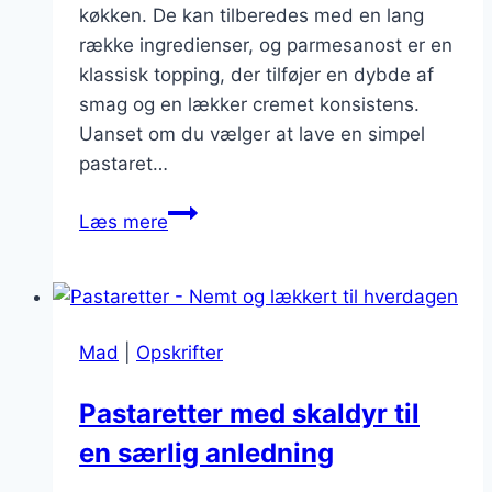
køkken. De kan tilberedes med en lang
række ingredienser, og parmesanost er en
klassisk topping, der tilføjer en dybde af
smag og en lækker cremet konsistens.
Uanset om du vælger at lave en simpel
pastaret…
Pastaretter
Læs mere
med
parmesan:
En
klassisk
Mad
|
Opskrifter
og
smagfuld
Pastaretter med skaldyr til
topping
en særlig anledning