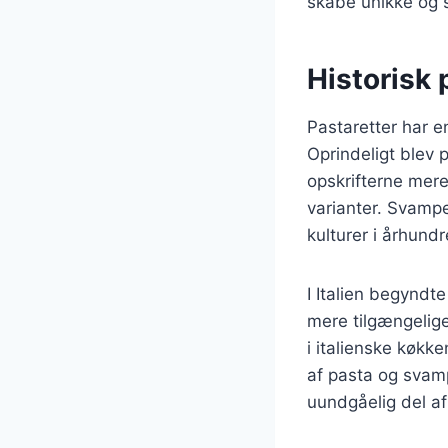
skabe unikke og 
Historisk
Pastaretter har en
Oprindeligt blev 
opskrifterne mere
varianter. Svampe
kulturer i århundr
I Italien begyndt
mere tilgængelig
i italienske køkk
af pasta og svamp
uundgåelig del a