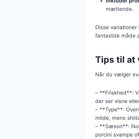
Inkluder pro
mættende.
Disse variationer
fantastisk måde a
Tips til a
Når du vælger sva
– **Friskhed**: 
der ser visne elle
– **Type**: Overv
milde, mens shii
– **Sæson**: Nog
porcini svampe of