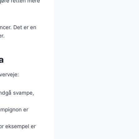
g gøre retten mere
ncer. Det er en
r.
a
verveje:
 Undgå svampe,
hampignon er
or eksempel er