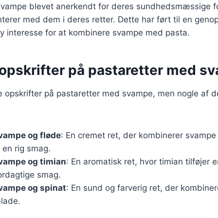
 svampe blevet anerkendt for deres sundhedsmæssige f
erer med dem i deres retter. Dette har ført til en genop
 ny interesse for at kombinere svampe med pasta.
opskrifter på pastaretter med s
ige opskrifter på pastaretter med svampe, men nogle af
vampe og fløde
: En cremet ret, der kombinerer svampe
 en rig smag.
vampe og timian
: En aromatisk ret, hvor timian tilføjer e
ordagtige smag.
vampe og spinat
: En sund og farverig ret, der kombin
blade.