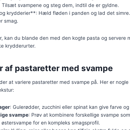
e. Tilsæt svampene og steg dem, indtil de er gyldne.
 og krydderier**: Hæld fløden i panden og lad det simr
er smag.
ar, kan du blande den med den kogte pasta og servere 
e krydderurter.
er af pastaretter med svampe
r at variere pastaretter med svampe på. Her er nogle ide
kstur:
sager
: Gulerødder, zucchini eller spinat kan give farve og 
lige svampe
: Prøv at kombinere forskellige svampe som 
g østersvampe for en kompleks smagsprofil.