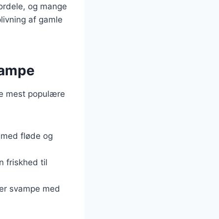
ordele, og mange
livning af gamle
vampe
 de mest populære
 med fløde og
n friskhed til
erer svampe med