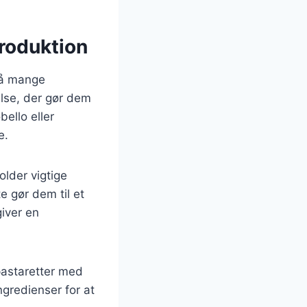
roduktion
på mange
lse, der gør dem
ello eller
e.
lder vigtige
e gør dem til et
iver en
 pastaretter med
gredienser for at