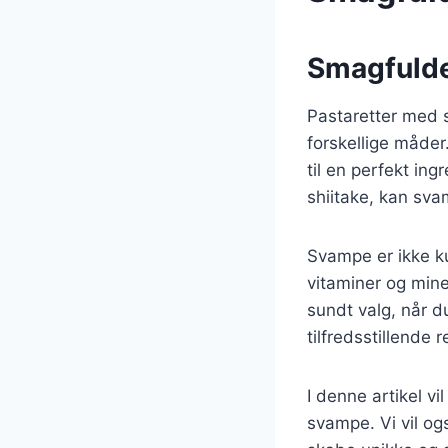
Smagfulde
Pastaretter med s
forskellige måde
til en perfekt in
shiitake, kan sva
Svampe er ikke k
vitaminer og mine
sundt valg, når d
tilfredsstillende
I denne artikel vi
svampe. Vi vil o