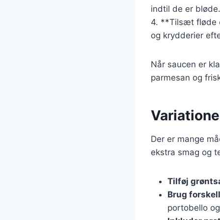
indtil de er blød
4. **Tilsæt fløde
og krydderier eft
Når saucen er kl
parmesan og frisk
Variation
Der er mange måde
ekstra smag og te
Tilføj grønt
Brug forskel
portobello o