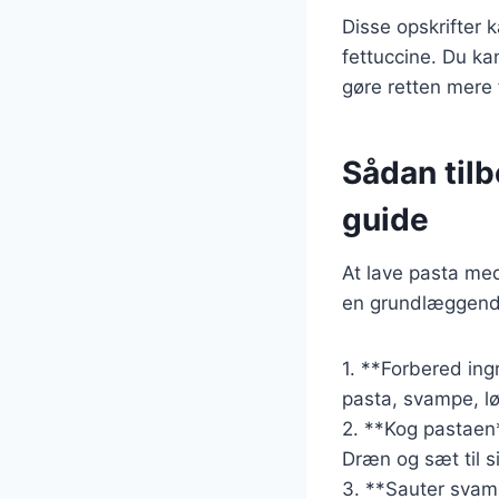
Disse opskrifter 
fettuccine. Du ka
gøre retten mere 
Sådan til
guide
At lave pasta me
en grundlæggende 
1. **Forbered ing
pasta, svampe, lø
2. **Kog pastaen*
Dræn og sæt til s
3. **Sauter svamp