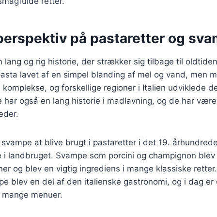
smagfulde retter.
 perspektiv på pastaretter og sv
 lang og rig historie, der strækker sig tilbage til oldtiden
pasta lavet af en simpel blanding af mel og vand, men m
 komplekse, og forskellige regioner i Italien udviklede 
 har også en lang historie i madlavning, og de har vær
eder.
e svampe at blive brugt i pastaretter i det 19. århundred
e i landbruget. Svampe som porcini og champignon blev
ener og blev en vigtig ingrediens i mange klassiske rette
e blev en del af den italienske gastronomi, og i dag er
f mange menuer.