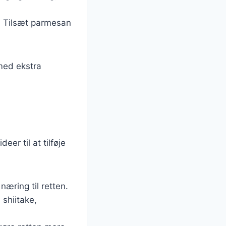
e. Tilsæt parmesan
med ekstra
er til at tilføje
næring til retten.
shiitake,