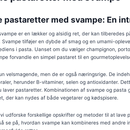
 pastaretter med svampe: En int
vampe er en lækker og alsidig ret, der kan tilberedes 
r. Svampe tilføjer en dybde af smag og en umami-opleve
grediens i pasta. Uanset om du vælger champignon, portob
mpe forvandle en simpel pastaret til en gourmetoplevels
un velsmagende, men de er også næringsrige. De indeho
raler, herunder B-vitaminer, selen og antioxidanter. Dett
u laver pastaretter. Kombinationen af svampe og pasta g
 ret, der kan nydes af både vegetarer og kødspisere.
l vi udforske forskellige opskrifter og metoder til at lave
gså se på, hvordan svampe kan kombineres med andre in