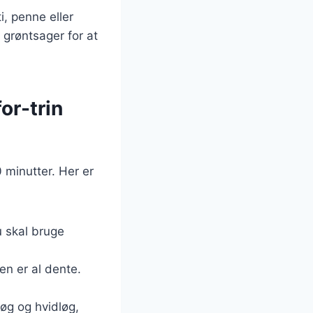
i, penne eller
 grøntsager for at
or-trin
 minutter. Her er
u skal bruge
en er al dente.
løg og hvidløg,