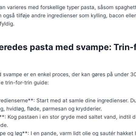
kan varieres med forskellige typer pasta, såsom spaghett
n også tilføje andre ingredienser som kylling, bacon eller
fyldig.
beredes pasta med svampe: Trin-f
d svampe er en enkel proces, der kan gøres på under 30
trin-for-trin guide:
redienserne**: Start med at samle dine ingredienser. D
g, hvidløg, fløde, parmesan og krydderier.
*: Kog pastaen i en stor gryde med saltet vand, indtil d
ide.
e og løg**: I en pande, varm lidt olie og sautér hakket 