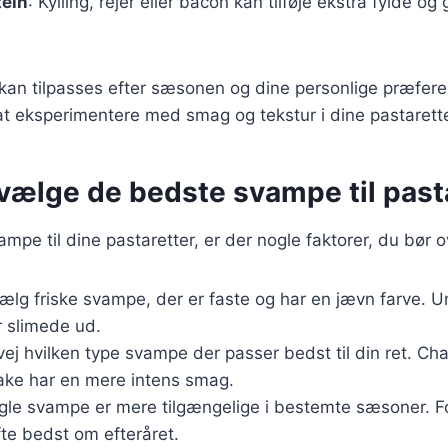
tein
: Kylling, rejer eller bacon kan tilføje ekstra fylde o
 kan tilpasses efter sæsonen og dine personlige præfere
t eksperimentere med smag og tekstur i dine pastarette
t vælge de bedste svampe til past
mpe til dine pastaretter, er der nogle faktorer, du bør o
Vælg friske svampe, der er faste og har en jævn farve.
r slimede ud.
ej hvilken type svampe der passer bedst til din ret. C
take har en mere intens smag.
le svampe er mere tilgængelige i bestemte sæsoner. F
te bedst om efteråret.