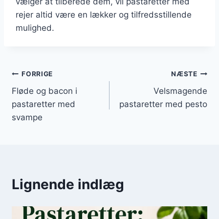
vælger at tilberede dem, vil pastaretter med
rejer altid være en lækker og tilfredsstillende
mulighed.
Indlægsnavigation
FORRIGE
NÆSTE
Fløde og bacon i
Velsmagende
pastaretter med
pastaretter med pesto
svampe
Lignende indlæg