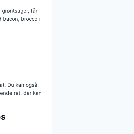
 grøntsager, får
 bacon, broccoli
nat. Du kan også
llende ret, der kan
es