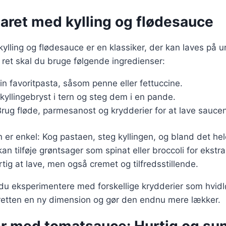
aret med kylling og flødesauce
ylling og flødesauce er en klassiker, der kan laves på u
 ret skal du bruge følgende ingredienser:
in favoritpasta, såsom penne eller fettuccine.
kyllingebryst i tern og steg dem i en pande.
Brug fløde, parmesanost og krydderier for at lave saucen
r enkel: Kog pastaen, steg kyllingen, og bland det he
an tilføje grøntsager som spinat eller broccoli for ekst
rtig at lave, men også cremet og tilfredsstillende.
 du eksperimentere med forskellige krydderier som hvidlø
 retten en ny dimension og gør den endnu mere lækker.