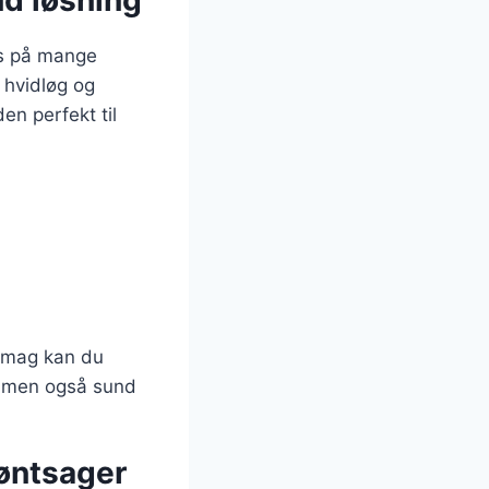
nd løsning
es på mange
 hvidløg og
en perfekt til
 smag kan du
g, men også sund
røntsager