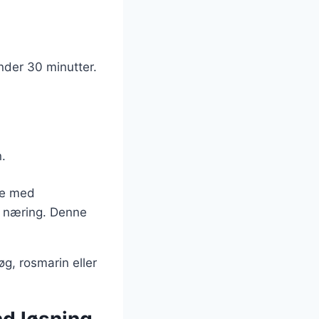
nder 30 minutter.
.
le med
ra næring. Denne
g, rosmarin eller