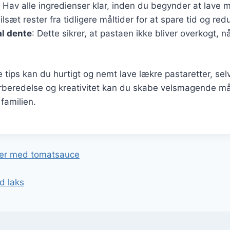
: Hav alle ingredienser klar, inden du begynder at lave 
Tilsæt rester fra tidligere måltider for at spare tid og re
l dente
: Dette sikrer, at pastaen ikke bliver overkogt, 
e tips kan du hurtigt og nemt lave lækre pastaretter, sel
rberedelse og kreativitet kan du skabe velsmagende mål
 familien.
gation
ter med tomatsauce
d laks