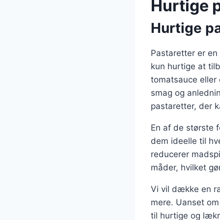
Hurtige p
Hurtige pa
Pastaretter er en
kun hurtige at til
tomatsauce eller 
smag og anledning.
pastaretter, der 
En af de største f
dem ideelle til h
reducerer madspi
måder, hvilket gø
Vi vil dække en r
mere. Uanset om d
til hurtige og lækr