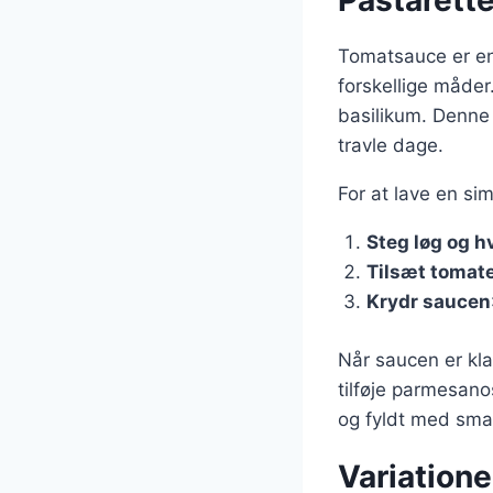
Pastarett
Tomatsauce er en
forskellige måder
basilikum. Denne 
travle dage.
For at lave en si
Steg løg og h
Tilsæt tomat
Krydr saucen
Når saucen er kl
tilføje parmesano
og fyldt med sma
Variatione