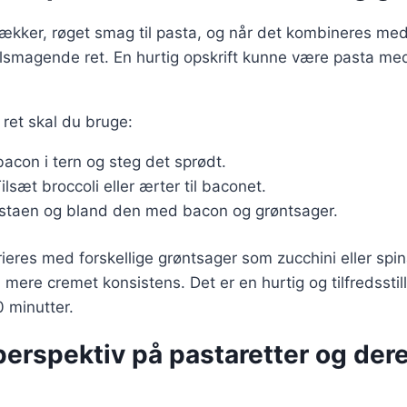
 lækker, røget smag til pasta, og når det kombineres med
lsmagende ret. En hurtig opskrift kunne være pasta med
 ret skal du bruge:
bacon i tern og steg det sprødt.
Tilsæt broccoli eller ærter til baconet.
astaen og bland den med bacon og grøntsager.
ieres med forskellige grøntsager som zucchini eller spi
en mere cremet konsistens. Det er en hurtig og tilfredssti
 minutter.
perspektiv på pastaretter og der