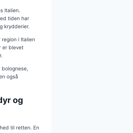
s Italien.
ed tiden har
g krydderier.
 region i Italien
r er blevet
r.
i bolognese,
men også
dyr og
hed til retten. En