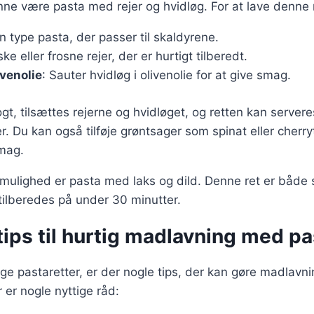
unne være pasta med rejer og hvidløg. For at lave denne 
n type pasta, der passer til skaldyrene.
ske eller frosne rejer, der er hurtigt tilberedt.
ivenolie
: Sauter hvidløg i olivenolie for at give smag.
gt, tilsættes rejerne og hvidløget, og retten kan server
er. Du kan også tilføje grøntsager som spinat eller cherr
smag.
mulighed er pasta med laks og dild. Denne ret er både 
tilberedes på under 30 minutter.
tips til hurtig madlavning med pa
ige pastaretter, er der nogle tips, der kan gøre madlavni
 er nogle nyttige råd: