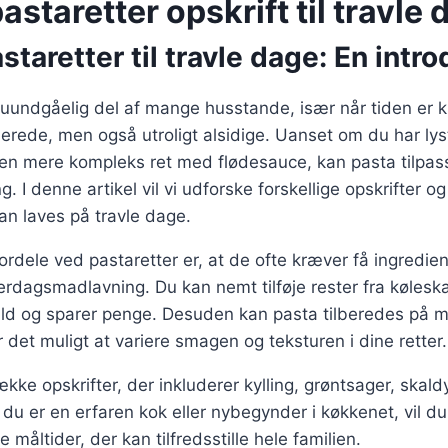
astaretter opskrift til travle
staretter til travle dage: En intr
 uundgåelig del af mange husstande, især når tiden er k
berede, men også utroligt alsidige. Uanset om du har lyst
en mere kompleks ret med flødesauce, kan pasta tilpass
 I denne artikel vil vi udforske forskellige opskrifter og 
kan laves på travle dage.
ordele ved pastaretter er, at de ofte kræver få ingredien
verdagsmadlavning. Du kan nemt tilføje rester fra køleska
ld og sparer penge. Desuden kan pasta tilberedes på m
r det muligt at variere smagen og teksturen i dine retter.
ække opskrifter, der inkluderer kylling, grøntsager, skal
u er en erfaren kok eller nybegynder i køkkenet, vil du 
e måltider, der kan tilfredsstille hele familien.