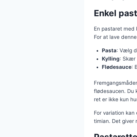
Enkel past
En pastaret med k
For at lave denne
Pasta
: Vælg d
Kylling
: Skær 
Flødesauce
: 
Fremgangsmåden e
flødesaucen. Du k
ret er ikke kun hu
For variation kan
timian. Det giver