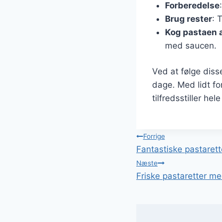
Forberedelse
Brug rester
: 
Kog pastaen a
med saucen.
Ved at følge diss
dage. Med lidt fo
tilfredsstiller hele
Indlægsnavi
Forrige
Fantastiske pastaret
Næste
Friske pastaretter me