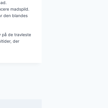
mad.
ducere madspild.
når den blandes
v på de travleste
tider, der