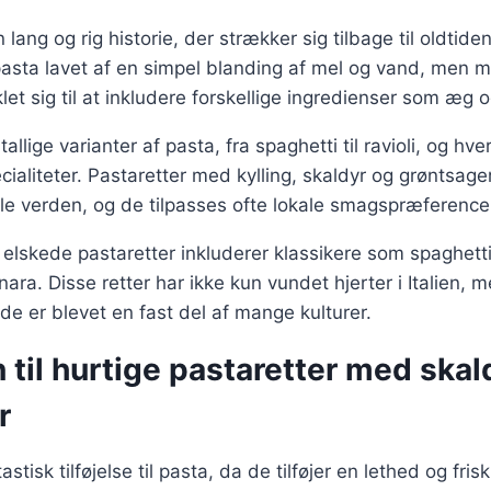
 lang og rig historie, der strækker sig tilbage til oldtiden
pasta lavet af en simpel blanding af mel og vand, men m
let sig til at inkludere forskellige ingredienser som æg o
allige varianter af pasta, fra spaghetti til ravioli, og hver
cialiteter. Pastaretter med kylling, skaldyr og grøntsage
le verden, og de tilpasses ofte lokale smagspræference
elskede pastaretter inkluderer klassikere som spaghett
ara. Disse retter har ikke kun vundet hjerter i Italien, 
 de er blevet en fast del af mange kulturer.
n til hurtige pastaretter med skal
r
stisk tilføjelse til pasta, da de tilføjer en lethed og frisk