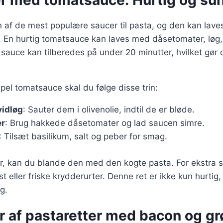
er med tomatsauce: Hurtig og su
 af de mest populære saucer til pasta, og den kan lav
. En hurtig tomatsauce kan laves med dåsetomater, løg,
sauce kan tilberedes på under 20 minutter, hvilket gør d
mpel tomatsauce skal du følge disse trin:
vidløg
: Sauter dem i olivenolie, indtil de er bløde.
er
: Brug hakkede dåsetomater og lad saucen simre.
: Tilsæt basilikum, salt og peber for smag.
ar, kan du blande den med den kogte pasta. For ekstra
st eller friske krydderurter. Denne ret er ikke kun hurti
g.
r af pastaretter med bacon og g