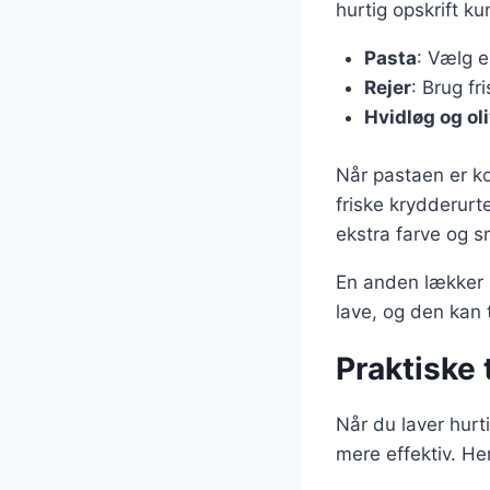
hurtig opskrift k
Pasta
: Vælg e
Rejer
: Brug fri
Hvidløg og ol
Når pastaen er ko
friske krydderurt
ekstra farve og 
En anden lækker 
lave, og den kan 
Praktiske 
Når du laver hurt
mere effektiv. Her