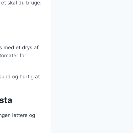
ret skal du bruge:
es med et drys af
ytomater for
sund og hurtig at
sta
ngen lettere og