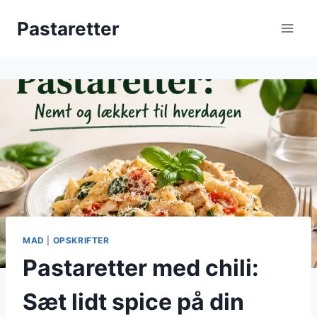
Fortsæt
Pastaretter
til
indhold
MAD
|
OPSKRIFTER
Pastaretter med chili:
Sæt lidt spice på din