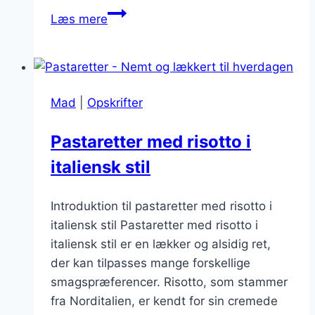
Glutenfrie
Læs mere
pastaretter:
For
dem
med
Mad
|
Opskrifter
glutenintolerance
Pastaretter med risotto i
italiensk stil
Introduktion til pastaretter med risotto i
italiensk stil Pastaretter med risotto i
italiensk stil er en lækker og alsidig ret,
der kan tilpasses mange forskellige
smagspræferencer. Risotto, som stammer
fra Norditalien, er kendt for sin cremede