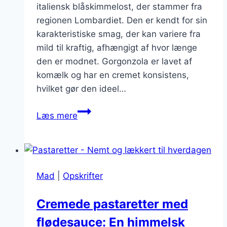
italiensk blåskimmelost, der stammer fra
regionen Lombardiet. Den er kendt for sin
karakteristiske smag, der kan variere fra
mild til kraftig, afhængigt af hvor længe
den er modnet. Gorgonzola er lavet af
komælk og har en cremet konsistens,
hvilket gør den ideel…
Pastaretter
Læs mere
fyldt
op
med
gorgonzola
Mad
|
Opskrifter
Cremede pastaretter med
flødesauce: En himmelsk