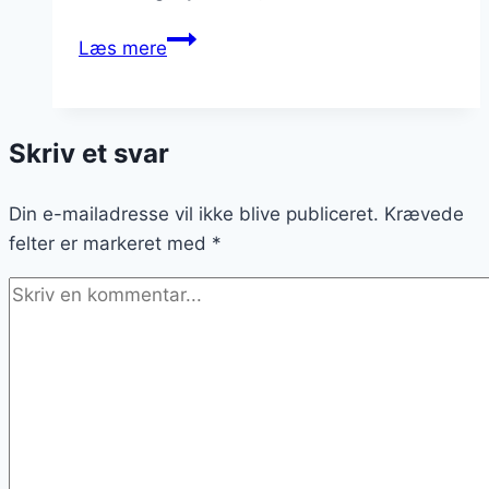
Svinekød
Læs mere
opskrifter
til
dine
Skriv et svar
yndlingspastaretter
Din e-mailadresse vil ikke blive publiceret.
Krævede
felter er markeret med
*