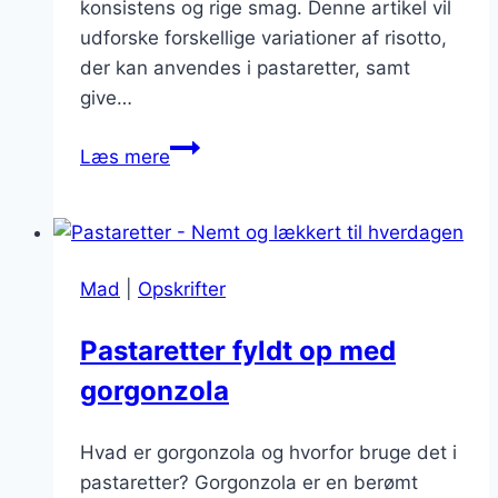
konsistens og rige smag. Denne artikel vil
udforske forskellige variationer af risotto,
der kan anvendes i pastaretter, samt
give…
Pastaretter
Læs mere
med
risotto
i
italiensk
Mad
|
Opskrifter
stil
Pastaretter fyldt op med
gorgonzola
Hvad er gorgonzola og hvorfor bruge det i
pastaretter? Gorgonzola er en berømt