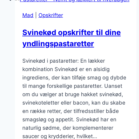
flødesauce:
En
Mad
|
Opskrifter
himmelsk
oplevelse
Svinekød opskrifter til dine
yndlingspastaretter
Svinekød i pastaretter: En lækker
kombination Svinekød er en alsidig
ingrediens, der kan tilføje smag og dybde
til mange forskellige pastaretter. Uanset
om du vælger at bruge hakket svinekød,
svinekoteletter eller bacon, kan du skabe
en række retter, der tilfredsstiller både
smagsløg og appetit. Svinekød har en
naturlig sødme, der komplementerer
saucer og krydderier, hvilket…