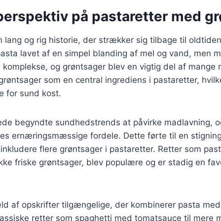
 perspektiv på pastaretter med g
 lang og rig historie, der strækker sig tilbage til oldtiden
pasta lavet af en simpel blanding af mel og vand, men m
 komplekse, og grøntsager blev en vigtig del af mange re
grøntsager som en central ingrediens i pastaretter, hvilk
e for sund kost.
rede begyndte sundhedstrends at påvirke madlavning, o
es ernæringsmæssige fordele. Dette førte til en stigning 
inkludere flere grøntsager i pastaretter. Retter som pas
ke friske grøntsager, blev populære og er stadig en fav
æld af opskrifter tilgængelige, der kombinerer pasta med 
klassiske retter som spaghetti med tomatsauce til mere