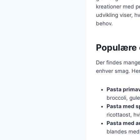
kreationer med p
udvikling viser,
behov.
Populære 
Der findes mange 
enhver smag. Her
Pasta prima
broccoli, gul
Pasta med sp
ricottaost, h
Pasta med a
blandes med e