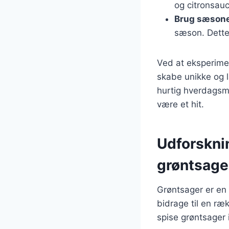
og citronsau
Brug sæsone
sæson. Dette 
Ved at eksperime
skabe unikke og l
hurtig hverdagsmid
være et hit.
Udforskni
grøntsager
Grøntsager er en 
bidrage til en ræ
spise grøntsager 