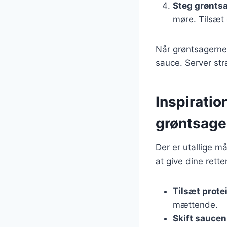
Steg grønts
møre. Tilsæt 
Når grøntsagerne
sauce. Server st
Inspiratio
grøntsage
Der er utallige m
at give dine retter
Tilsæt prote
mættende.
Skift saucen