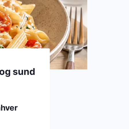
 og sund
nhver