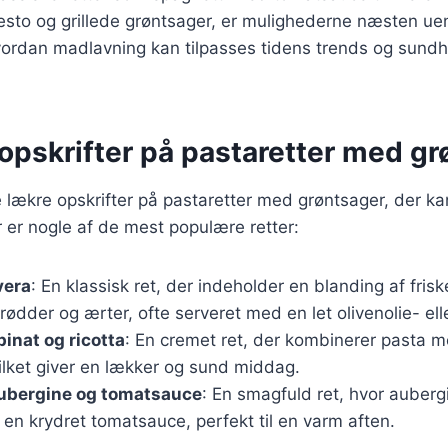
esto og grillede grøntsager, er mulighederne næsten ue
 hvordan madlavning kan tilpasses tidens trends og su
opskrifter på pastaretter med gr
lækre opskrifter på pastaretter med grøntsager, der kan 
 er nogle af de mest populære retter:
vera
: En klassisk ret, der indeholder en blanding af fri
erødder og ærter, ofte serveret med en let olivenolie- el
inat og ricotta
: En cremet ret, der kombinerer pasta m
vilket giver en lækker og sund middag.
ubergine og tomatsauce
: En smagfuld ret, hvor auberg
n krydret tomatsauce, perfekt til en varm aften.