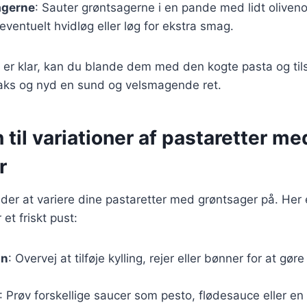
agerne
: Sauter grøntsagerne i en pande med lidt olivenoli
eventuelt hvidløg eller løg for ekstra smag.
 er klar, kan du blande dem med den kogte pasta og til
raks og nyd en sund og velsmagende ret.
n til variationer af pastaretter me
r
åder at variere dine pastaretter med grøntsager på. Her e
 et friskt pust:
in
: Overvej at tilføje kylling, rejer eller bønner for at gør
: Prøv forskellige saucer som pesto, flødesauce eller en 