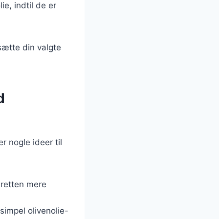
e, indtil de er
sætte din valgte
d
r nogle ideer til
e retten mere
simpel olivenolie-