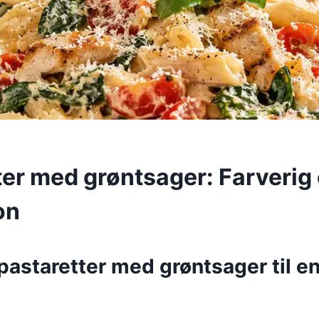
ter med grøntsager: Farverig
on
pastaretter med grøntsager til e