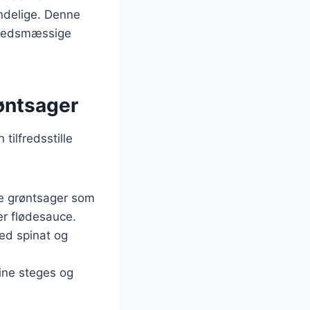
ndelige. Denne
ndhedsmæssige
øntsager
tilfredsstille
ske grøntsager som
ler flødesauce.
ed spinat og
ine steges og