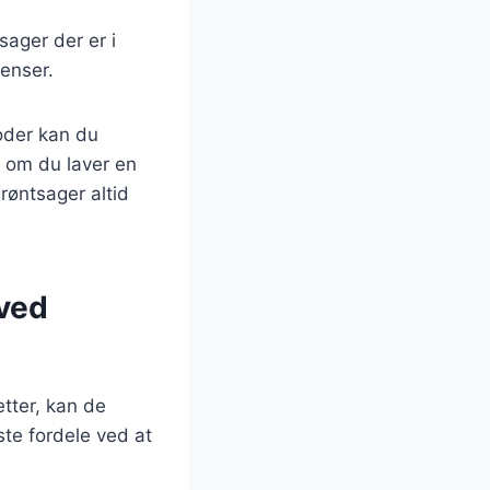
tsager der er i
ienser.
oder kan du
t om du laver en
grøntsager altid
ved
etter, kan de
te fordele ved at