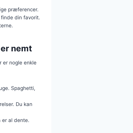
ige præferencer.
inde din favorit.
terne.
ger nemt
r er nogle enkle
uge. Spaghetti,
relser. Du kan
 er al dente.