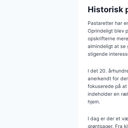
Historisk
Pastaretter har en
Oprindeligt blev 
opskrifterne mere
almindeligt at se 
stigende interess
I det 20. århund
anerkendt for der
fokuserede på at 
indeholder en ræk
hjem.
I dag er der et v
grøntsager. Fra 