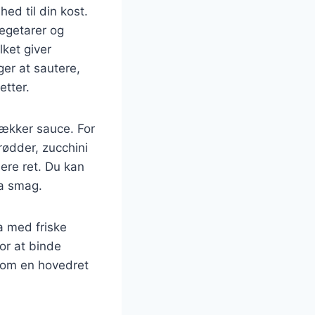
ed til din kost.
vegetarer og
ket giver
er at sautere,
etter.
lækker sauce. For
ødder, zucchini
ere ret. Du kan
ra smag.
a med friske
or at binde
som en hovedret