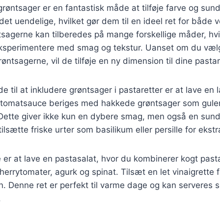
røntsager er en fantastisk måde at tilføje farve og sundh
det uendelige, hvilket gør dem til en ideel ret for både 
sagerne kan tilberedes på mange forskellige måder, hvil
eksperimentere med smag og tekstur. Uanset om du vælg
grøntsagerne, vil de tilføje en ny dimension til dine pastar
 til at inkludere grøntsager i pastaretter er at lave en 
tomatsauce beriges med hakkede grøntsager som guler
 Dette giver ikke kun en dybere smag, men også en sund
ilsætte friske urter som basilikum eller persille for ekst
er at lave en pastasalat, hvor du kombinerer kogt past
errytomater, agurk og spinat. Tilsæt en let vinaigrette f
Denne ret er perfekt til varme dage og kan serveres 
.