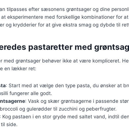
kan tilpasses efter sæsonens grøntsager og dine personl
 at eksperimentere med forskellige kombinationer for at f
er og krydderier for at give ekstra smag og dybde til ret
beredes pastaretter med grøntsa
er med grøntsager behøver ikke at være kompliceret. He
de en lækker ret:
sta
: Start med at vælge den type pasta, du ønsker at br
silli fungerer alle godt.
øntsagerne
: Vask og skær grøntsagerne i passende stør
 broccoli og gulerødder til zucchini og peberfrugter.
: Kog pastaen i en stor gryde med saltet vand, indtil den
il side.