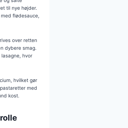
e og salte
t til nye højder.
a med flødesauce,
ives over retten
 en dybere smag.
r lasagne, hvor
cium, hvilket gør
r pastaretter med
und kost.
rolle