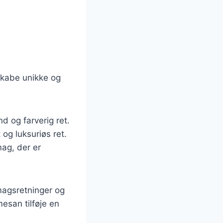
skabe unikke og
d og farverig ret.
og luksuriøs ret.
ag, der er
magsretninger og
esan tilføje en