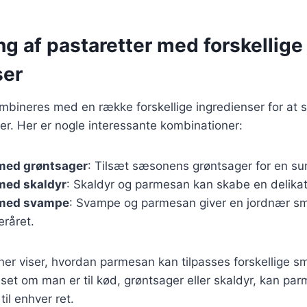
g af pastaretter med forskellige
ser
bineres med en række forskellige ingredienser for at 
r. Her er nogle interessante kombinationer:
 med grøntsager
: Tilsæt sæsonens grøntsager for en sun
med skaldyr
: Skaldyr og parmesan kan skabe en delikat 
 med svampe
: Svampe og parmesan giver en jordnær sm
teråret.
er viser, hvordan parmesan kan tilpasses forskellige s
set om man er til kød, grøntsager eller skaldyr, kan parm
il enhver ret.