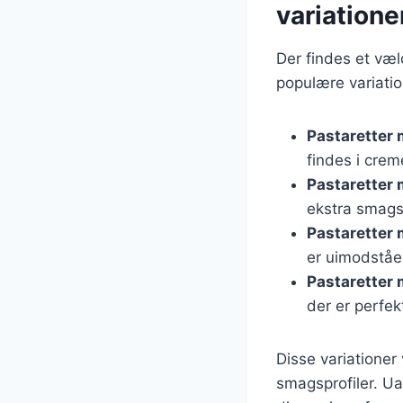
variatione
Der findes et væld
populære variatio
Pastaretter 
findes i cre
Pastaretter
ekstra smags
Pastaretter
er uimodståel
Pastaretter
der er perfek
Disse variationer
smagsprofiler. Ua