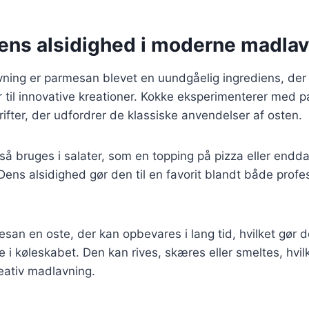
ns alsidighed i moderne madlav
ing er parmesan blevet en uundgåelig ingrediens, der b
ter til innovative kreationer. Kokke eksperimenterer med 
ter, der udfordrer de klassiske anvendelser af osten.
å bruges i salater, som en topping på pizza eller endd
ens alsidighed gør den til en favorit blandt både profe
an en oste, der kan opbevares i lang tid, hvilket gør de
e i køleskabet. Den kan rives, skæres eller smeltes, hvi
eativ madlavning.