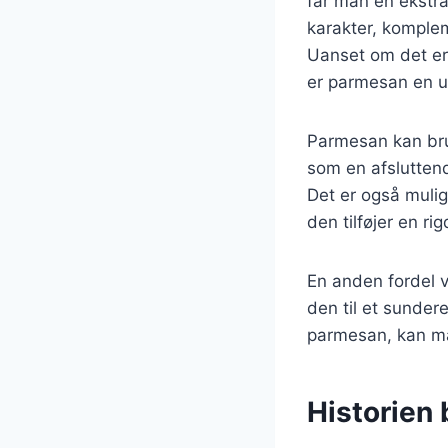
får man en ekstr
karakter, komplem
Uanset om det er 
er parmesan en u
Parmesan kan brug
som en afsluttend
Det er også mulig
den tilføjer en ri
En anden fordel v
den til et sunder
parmesan, kan man
Historien