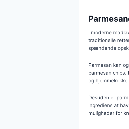
Parmesane
I moderne madlavn
traditionelle ret
spændende opskrif
Parmesan kan ogs
parmesan chips. D
og hjemmekokke.
Desuden er parmes
ingrediens at hav
muligheder for kr