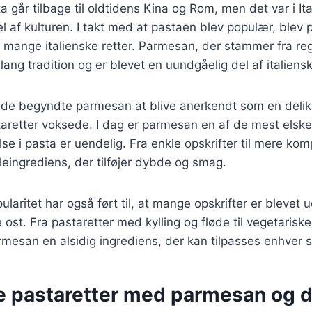
a går tilbage til oldtidens Kina og Rom, men det var i Ita
del af kulturen. I takt med at pastaen blev populær, ble
 i mange italienske retter. Parmesan, der stammer fra re
ang tradition og er blevet en uundgåelig del af italiens
rede begyndte parmesan at blive anerkendt som en deli
aretter voksede. I dag er parmesan en af de mest elske
e i pasta er uendelig. Fra enkle opskrifter til mere komp
eingrediens, der tilføjer dybde og smag.
aritet har også ført til, at mange opskrifter er blevet u
st. Fra pastaretter med kylling og fløde til vegetarisk
rmesan en alsidig ingrediens, der kan tilpasses enhver 
ge pastaretter med parmesan og 