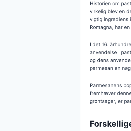
Historien om past
virkelig blev en 
vigtig ingrediens
Romagna, har en l
I det 16. århund
anvendelse i past
og dens anvendels
parmesan en nøgl
Parmesanens popul
fremhæver denne o
grøntsager, er pa
Forskelli