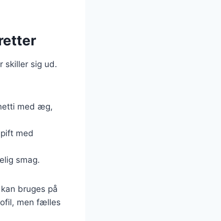
retter
skiller sig ud.
ghetti med æg,
 pift med
åelig smag.
n kan bruges på
ofil, men fælles