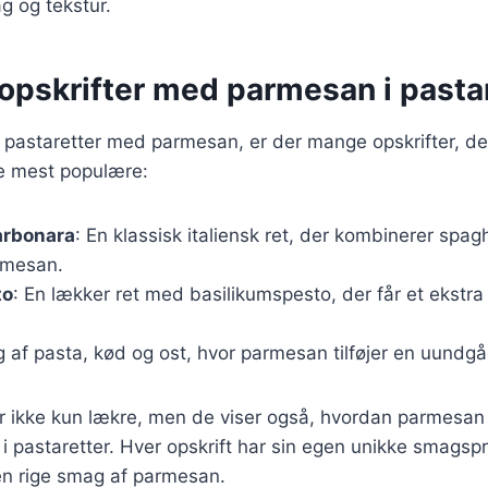
g og tekstur.
opskrifter med parmesan i pasta
pastaretter med parmesan, er der mange opskrifter, der 
de mest populære:
arbonara
: En klassisk italiensk ret, der kombinerer spa
rmesan.
to
: En lækker ret med basilikumspesto, der får et ekstra
g af pasta, kød og ost, hvor parmesan tilføjer en uundg
 er ikke kun lækre, men de viser også, hvordan parmesa
 i pastaretter. Hver opskrift har sin egen unikke smagspr
en rige smag af parmesan.