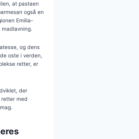
lien, at pastaen
v parmesan også en
gionen Emilia-
k madlavning.
katesse, og dens
de oste i verden,
lekse retter, er
dviklet, der
e retter med
smag.
deres