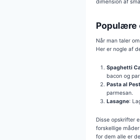
dimension af sma
Populære 
Når man taler om 
Her er nogle af 
Spaghetti C
bacon og pa
Pasta al Pes
parmesan.
Lasagne
: La
Disse opskrifter
forskellige måder
for dem alle er d