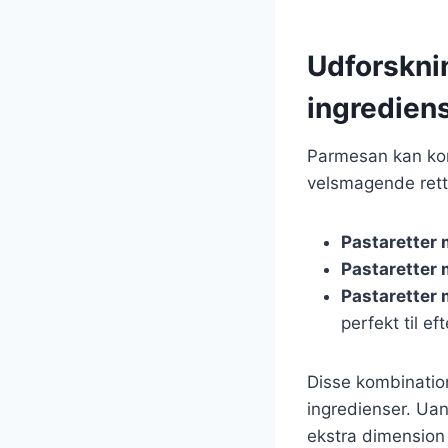
Udforsknin
ingredien
Parmesan kan kom
velsmagende rette
Pastaretter
Pastaretter 
Pastaretter
perfekt til ef
Disse kombination
ingredienser. Uan
ekstra dimension t