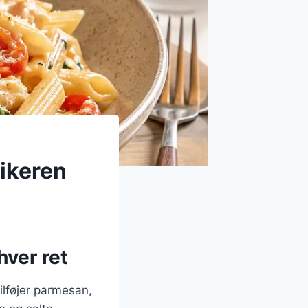
ikeren
hver ret
tilføjer parmesan,