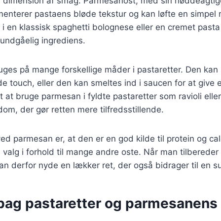
a dimension af smag. Parmesanost, med sin nøddeagtig
enterer pastaens bløde tekstur og kan løfte en simpel re
i en klassisk spaghetti bolognese eller en cremet past
undgåelig ingrediens.
es på mange forskellige måder i pastaretter. Den kan r
e touch, eller den kan smeltes ind i saucen for at give
t at bruge parmesan i fyldte pastaretter som ravioli elle
gdom, der gør retten mere tilfredsstillende.
ed parmesan er, at den er en god kilde til protein og cal
e valg i forhold til mange andre oste. Når man tilberede
 derfor nyde en lækker ret, der også bidrager til en s
 bag pastaretter og parmesanens 