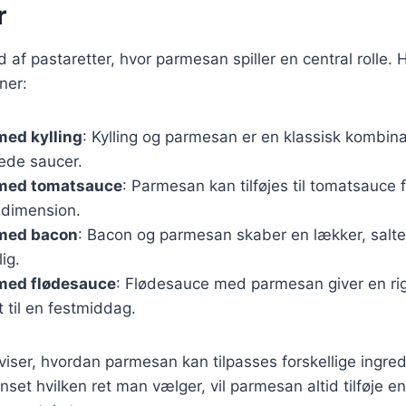
r
 af pastaretter, hvor parmesan spiller en central rolle. 
ner:
med kylling
: Kylling og parmesan er en klassisk kombina
mede saucer.
 med tomatsauce
: Parmesan kan tilføjes til tomatsauce f
dimension.
 med bacon
: Bacon og parmesan skaber en lækker, salte
ig.
 med flødesauce
: Flødesauce med parmesan giver en rig
t til en festmiddag.
 viser, hvordan parmesan kan tilpasses forskellige ingre
nset hvilken ret man vælger, vil parmesan altid tilføje e