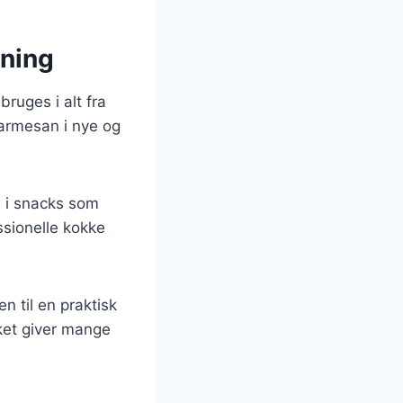
ning
ruges i alt fra
parmesan i nye og
a i snacks som
ssionelle kokke
n til en praktisk
lket giver mange