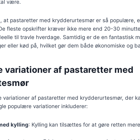
kal være.
l, at pastaretter med krydderurtesmør er så populære, e
De fleste opskrifter kræver ikke mere end 20-30 minutter f
deelle til travle hverdage. Samtidig er de en fantastisk
ger eller kød på, hvilket gør dem både økonomiske og b
e variationer af pastaretter med
tesmør
ge variationer af pastaretter med krydderurtesmør, der k
e populære variationer inkluderer:
med kylling
: Kylling kan tilsættes for at gøre retten m