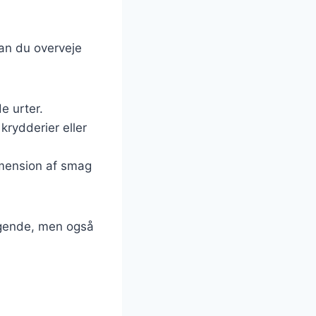
kan du overveje
e urter.
e krydderier eller
imension af smag
magende, men også