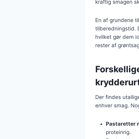
kraftig smagen s
En af grundene ti
tilberedningstid. 
hvilket gør dem i
rester af grøntsa
Forskellig
krydderur
Der findes utalli
enhver smag. Nogl
Pastaretter 
proteinrig.