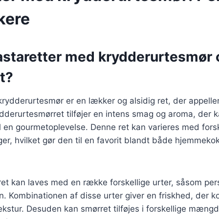
kere
astaretter med krydderurtesmør 
t?
rydderurtesmør er en lækker og alsidig ret, der appelle
dderurtesmørret tilføjer en intens smag og aroma, der 
il en gourmetoplevelse. Denne ret kan varieres med forsk
er, hvilket gør den til en favorit blandt både hjemmeko
t kan laves med en række forskellige urter, såsom persi
n. Kombinationen af disse urter giver en friskhed, der
kstur. Desuden kan smørret tilføjes i forskellige mængde