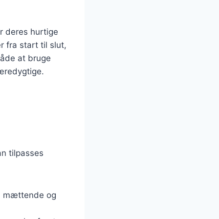
r deres hurtige
ra start til slut,
 måde at bruge
æredygtige.
an tilpasses
ere mættende og