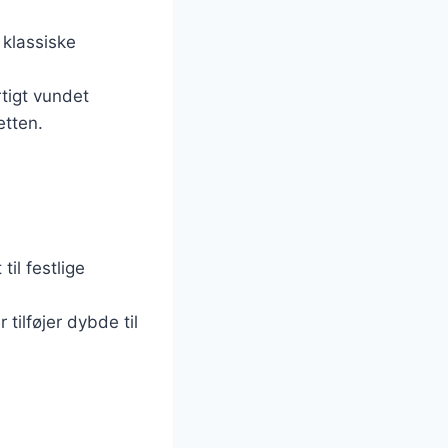
 klassiske
rtigt vundet
etten.
til festlige
tilføjer dybde til