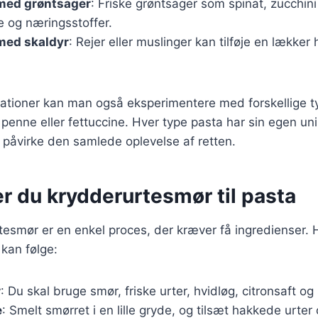
 med grøntsager
: Friske grøntsager som spinat, zucchin
e og næringsstoffer.
med skaldyr
: Rejer eller muslinger kan tilføje en lækker
iationer kan man også eksperimentere med forskellige t
penne eller fettuccine. Hver type pasta har sin egen un
 påvirke den samlede oplevelse af retten.
r du krydderurtesmør til pasta
tesmør er en enkel proces, der kræver få ingredienser. 
 kan følge:
r
: Du skal bruge smør, friske urter, hvidløg, citronsaft og 
e
: Smelt smørret i en lille gryde, og tilsæt hakkede urter