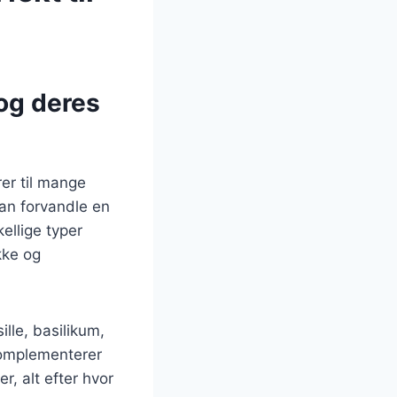
og deres
rer til mange
kan forvandle en
ellige typer
kke og
lle, basilikum,
 komplementerer
r, alt efter hvor