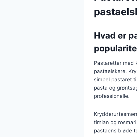
pastaels
Hvad er p
popularite
Pastaretter med k
pastaelskere. Kry
simpel pastaret t
pasta og grøntsag
professionelle.
Krydderurtesmørre
timian og rosmari
pastaens bløde te