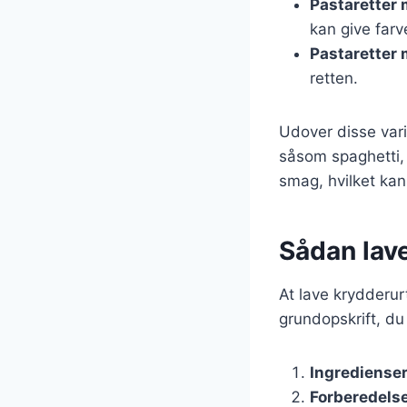
Pastaretter
kan give farv
Pastaretter 
retten.
Udover disse var
såsom spaghetti, 
smag, hvilket kan
Sådan lave
At lave krydderur
grundopskrift, du
Ingrediense
Forberedels