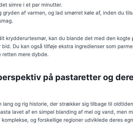
det simre i et par minutter.
g gryden af varmen, og lad smørret køle af, inden du tils
 smag.
 dit krydderurtesmør, kan du blande det med den kogte
r bid. Du kan også tilføje ekstra ingredienser som parme
e retten mere dybde.
perspektiv på pastaretter og der
 lang og rig historie, der strækker sig tilbage til oldtiden
pasta lavet af en simpel blanding af mel og vand, men m
 komplekse, og forskellige regioner udviklede deres eg