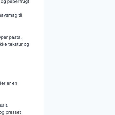
i og peberfrugt
 havsmag til
yper pasta,
ikke tekstur og
Her er en
salt.
 og presset