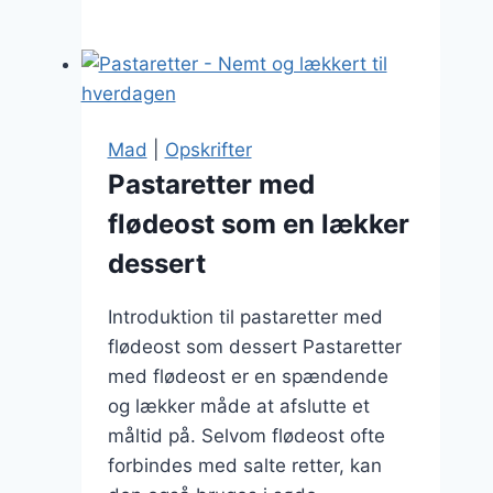
med
laks:
Sund
og
lækker
Mad
|
Opskrifter
opskrift
Pastaretter med
flødeost som en lækker
dessert
Introduktion til pastaretter med
flødeost som dessert Pastaretter
med flødeost er en spændende
og lækker måde at afslutte et
måltid på. Selvom flødeost ofte
forbindes med salte retter, kan