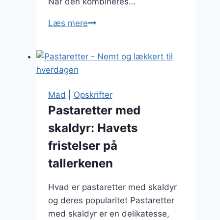
Når den kombineres…
Pastaretter
Læs mere
med
gorgonzola
til
ostesmagere
Mad
|
Opskrifter
Pastaretter med
skaldyr: Havets
fristelser på
tallerkenen
Hvad er pastaretter med skaldyr
og deres popularitet Pastaretter
med skaldyr er en delikatesse,