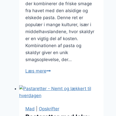
der kombinerer de friske smage
fra havet med den alsidige og
elskede pasta. Denne ret er
populær i mange kulturer, især i
middelhavslandene, hvor skaldyr
er en vigtig del af kosten.
Kombinationen af pasta og
skaldyr giver en unik
smagsoplevelse, der…
Pastaretter
Læs mere
med
skaldyr:
Havets
fristelser
på
Mad
|
Opskrifter
tallerkenen