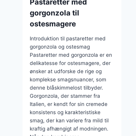
Pastaretter med
kombination
gorgonzola til
af
smag
ostesmagere
og
tekstur
Introduktion til pastaretter med
gorgonzola og ostesmag
Pastaretter med gorgonzola er en
delikatesse for ostesmagere, der
ønsker at udforske de rige og
komplekse smagsnuancer, som
denne blåskimmelost tilbyder.
Gorgonzola, der stammer fra
Italien, er kendt for sin cremede
konsistens og karakteristiske
smag, der kan variere fra mild til
kraftig afhængigt af modningen.