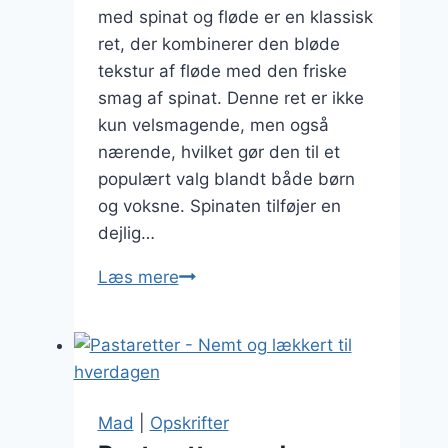
med spinat og fløde er en klassisk
ret, der kombinerer den bløde
tekstur af fløde med den friske
smag af spinat. Denne ret er ikke
kun velsmagende, men også
nærende, hvilket gør den til et
populært valg blandt både børn
og voksne. Spinaten tilføjer en
dejlig…
Pastaretter
Læs mere
med
spinat
og
fløde:
en
Mad
|
Opskrifter
lækker