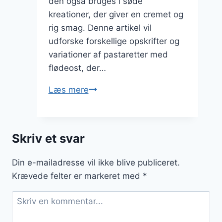
den også bruges i søde
kreationer, der giver en cremet og
rig smag. Denne artikel vil
udforske forskellige opskrifter og
variationer af pastaretter med
flødeost, der…
Pastaretter
Læs mere
med
flødeost
som
Skriv et svar
en
lækker
Din e-mailadresse vil ikke blive publiceret.
dessert
Krævede felter er markeret med
*