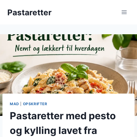
Fortsæt
Pastaretter
til
indhold
MAD
|
OPSKRIFTER
Pastaretter med pesto
og kylling lavet fra