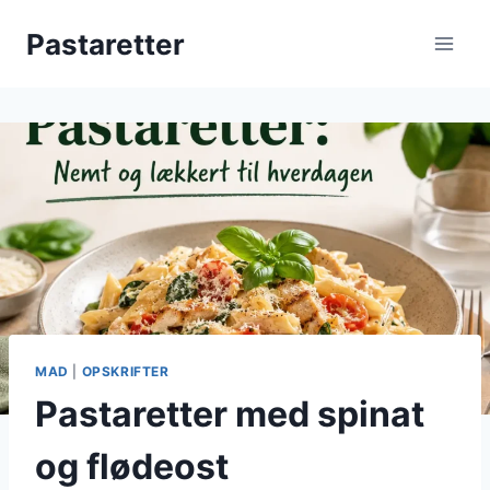
Fortsæt
Pastaretter
til
indhold
MAD
|
OPSKRIFTER
Pastaretter med spinat
og flødeost