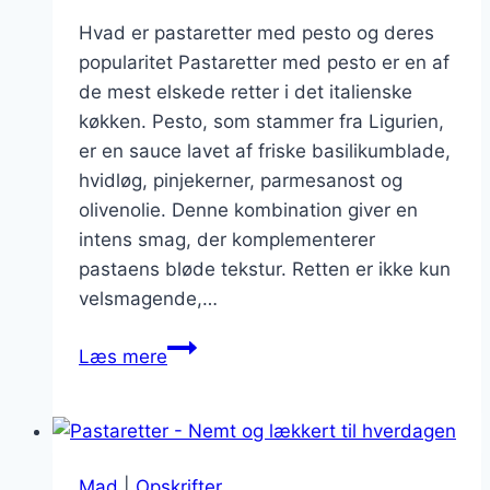
Hvad er pastaretter med pesto og deres
popularitet Pastaretter med pesto er en af
de mest elskede retter i det italienske
køkken. Pesto, som stammer fra Ligurien,
er en sauce lavet af friske basilikumblade,
hvidløg, pinjekerner, parmesanost og
olivenolie. Denne kombination giver en
intens smag, der komplementerer
pastaens bløde tekstur. Retten er ikke kun
velsmagende,…
Pastaretter
Læs mere
med
pesto:
hurtig
og
Mad
|
Opskrifter