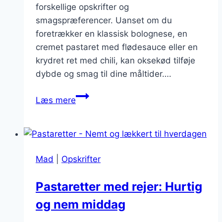
forskellige opskrifter og
smagspræferencer. Uanset om du
foretrækker en klassisk bolognese, en
cremet pastaret med flødesauce eller en
krydret ret med chili, kan oksekød tilføje
dybde og smag til dine måltider….
Oksekød
Læs mere
i
pastaretter:
Kødfulde
måltider
Mad
|
Opskrifter
til
alle
Pastaretter med rejer: Hurtig
og nem middag