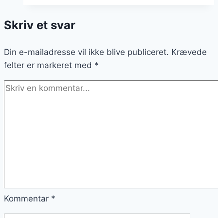
Sprød
Skriv et svar
og
lækker
Din e-mailadresse vil ikke blive publiceret.
Krævede
felter er markeret med
*
Kommentar
*