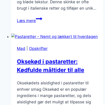
og bløde tekstur. Denne skinke er ofte
brugt i italienske retter og tilføjer en unik…
Pastaretter
Læs mere
med
parmaskinke:
En
salt
Mad
|
Opskrifter
og
lækker
Oksekød i pastaretter:
sammensætning
Kødfulde måltider til alle
Oksekødets alsidighed i pastaretter til
enhver smag Oksekød er en populær
ingrediens i mange pastaretter, og dets
alsidighed gør det muligt at tilpasse sig